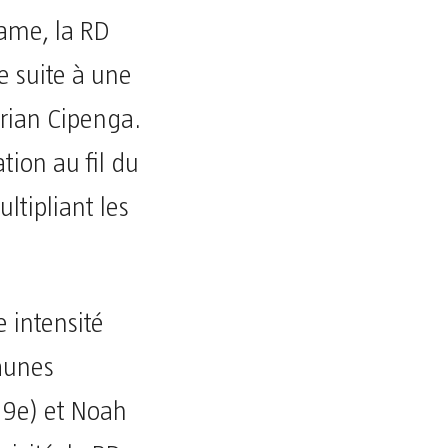
tame, la RD
e suite à une
rian Cipenga.
tion au fil du
ltipliant les
 intensité
jaunes
19e) et Noah