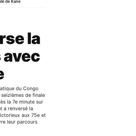
blé de Kane
rse la
 avec
e
cratique du Congo
 seizièmes de finale
s la 7e minute sur
l a renversé la
ictorieux aux 75e et
re leur parcours