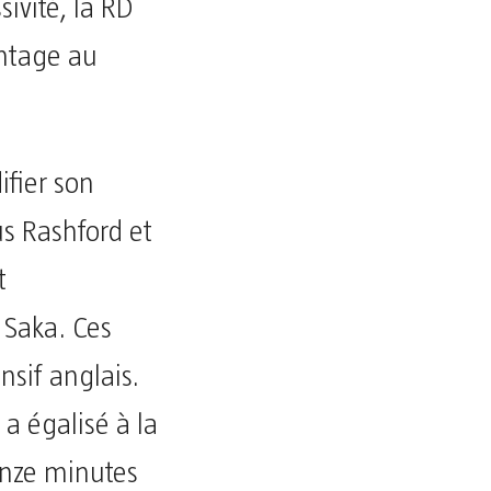
ivité, la RD
antage au
ifier son
us Rashford et
t
 Saka. Ces
sif anglais.
a égalisé à la
 onze minutes