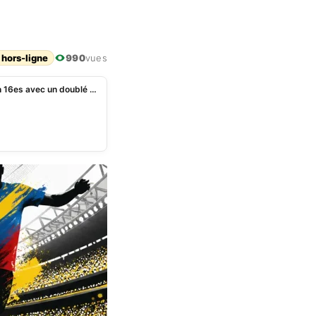
 hors-ligne
990
vues
Mondial 2026 : l’Angleterre renverse la RD Congo en 16es avec un doublé de Kane