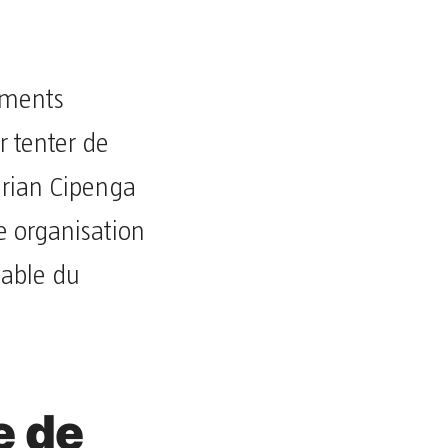
ements
r tenter de
Brian Cipenga
e organisation
table du
e de