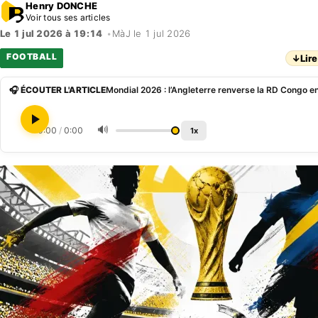
Henry DONCHE
Voir tous ses articles
Le 1 jul 2026 à 19:14
•
MàJ le 1 jul 2026
FOOTBALL
↓
Lire
🎧 ÉCOUTER L'ARTICLE
🔊
0:00
/
0:00
1x