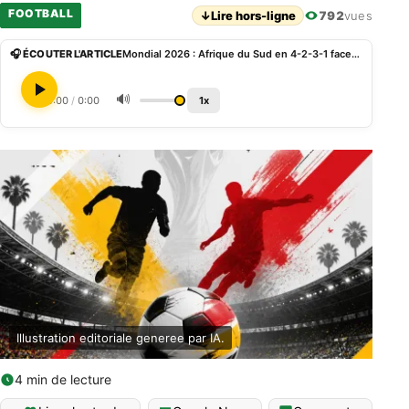
FOOTBALL
↓
Lire hors-ligne
792
vues
🎧 ÉCOUTER L'ARTICLE
Mondial 2026 : Afrique du Sud en 4-2-3-1 face au Canada et son 4-4-2 à Los Angeles
🔊
0:00
/
0:00
1x
Illustration editoriale generee par IA.
4 min de lecture