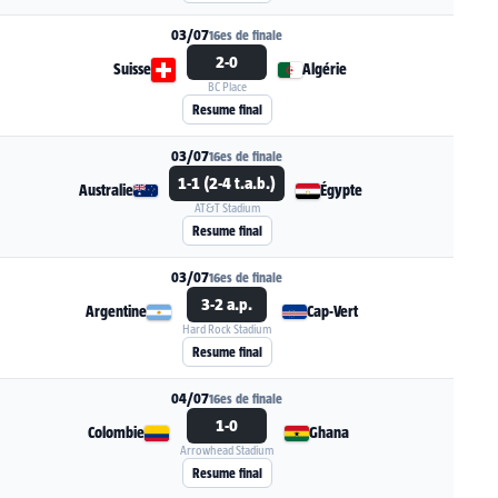
03/07
16es de finale
2-0
Suisse
Algérie
BC Place
Voir la fiche du match Suisse - Algérie
Resume final
03/07
16es de finale
1-1 (2-4 t.a.b.)
Australie
Égypte
AT&T Stadium
Voir la fiche du match Australie - Égypte
Resume final
03/07
16es de finale
3-2 a.p.
Argentine
Cap-Vert
Hard Rock Stadium
Voir la fiche du match Argentine - Cap-Vert
Resume final
04/07
16es de finale
1-0
Colombie
Ghana
Arrowhead Stadium
Voir la fiche du match Colombie - Ghana
Resume final