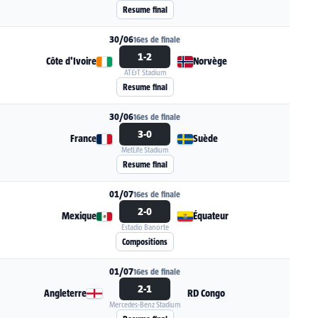
Voir la fiche du match Pays-Bas - Maroc
Resume final
30/06
16es de finale
1-2
Côte d'Ivoire
Norvège
AT&T Stadium
Voir la fiche du match Côte d'Ivoire - Norvège
Resume final
30/06
16es de finale
3-0
France
Suède
MetLife Stadium
Voir la fiche du match France - Suède
Resume final
01/07
16es de finale
2-0
Mexique
Équateur
Estadio Banorte
Voir la fiche du match Mexique - Équateur
Compositions
01/07
16es de finale
2-1
Angleterre
RD Congo
Mercedes-Benz Stadium
Voir la fiche du match Angleterre - RD Congo