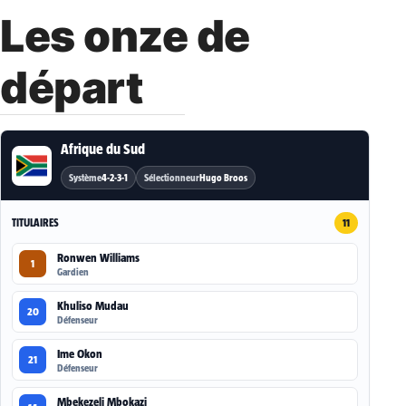
Les onze de
départ
Afrique du Sud
Système
4-2-3-1
Sélectionneur
Hugo Broos
TITULAIRES
11
Ronwen Williams
1
Gardien
Khuliso Mudau
20
Défenseur
Ime Okon
21
Défenseur
Mbekezeli Mbokazi