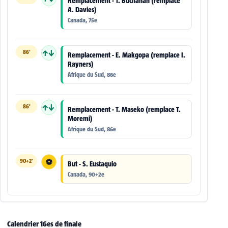
Remplacement - T. Buchanan (remplace
A. Davies)
Canada, 75e
86'
↑↓
Remplacement - E. Makgopa (remplace I.
Rayners)
Afrique du Sud, 86e
86'
↑↓
Remplacement - T. Maseko (remplace T.
Moremi)
Afrique du Sud, 86e
90+2'
⚽
But - S. Eustaquio
Canada, 90+2e
Calendrier 16es de finale