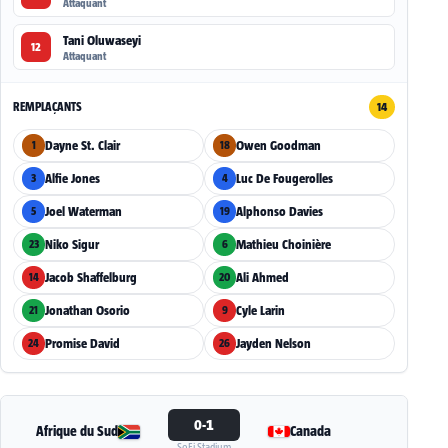
Attaquant
Tani Oluwaseyi
12
Attaquant
REMPLAÇANTS
14
Dayne St. Clair
Owen Goodman
1
18
Alfie Jones
Luc De Fougerolles
3
4
Joel Waterman
Alphonso Davies
5
19
Niko Sigur
Mathieu Choinière
23
6
Jacob Shaffelburg
Ali Ahmed
14
20
Jonathan Osorio
Cyle Larin
21
9
Promise David
Jayden Nelson
24
26
0-1
Afrique du Sud
Canada
SoFi Stadium