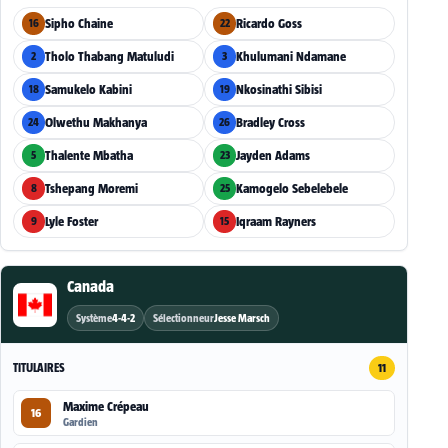
Sipho Chaine
Ricardo Goss
16
22
Tholo Thabang Matuludi
Khulumani Ndamane
2
3
Samukelo Kabini
Nkosinathi Sibisi
18
19
Olwethu Makhanya
Bradley Cross
24
26
Thalente Mbatha
Jayden Adams
5
23
Tshepang Moremi
Kamogelo Sebelebele
8
25
Lyle Foster
Iqraam Rayners
9
15
Canada
Système
4-4-2
Sélectionneur
Jesse Marsch
TITULAIRES
11
Maxime Crépeau
16
Gardien