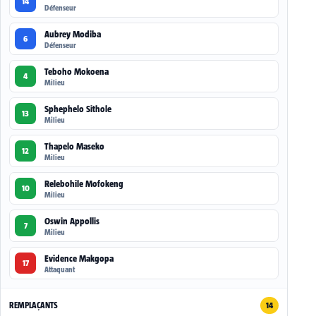
14
Défenseur
Aubrey Modiba
6
Défenseur
Teboho Mokoena
4
Milieu
Sphephelo Sithole
13
Milieu
Thapelo Maseko
12
Milieu
Relebohile Mofokeng
10
Milieu
Oswin Appollis
7
Milieu
Evidence Makgopa
17
Attaquant
REMPLAÇANTS
14