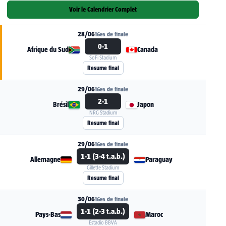
Voir le Calendrier Complet
28/06
16es de finale
0-1
Afrique du Sud
Canada
SoFi Stadium
Voir la fiche du match Afrique du Sud - Canada
Resume final
29/06
16es de finale
2-1
Brésil
Japon
NRG Stadium
Voir la fiche du match Brésil - Japon
Resume final
29/06
16es de finale
1-1 (3-4 t.a.b.)
Allemagne
Paraguay
Gillette Stadium
Voir la fiche du match Allemagne - Paraguay
Resume final
30/06
16es de finale
1-1 (2-3 t.a.b.)
Pays-Bas
Maroc
Estadio BBVA