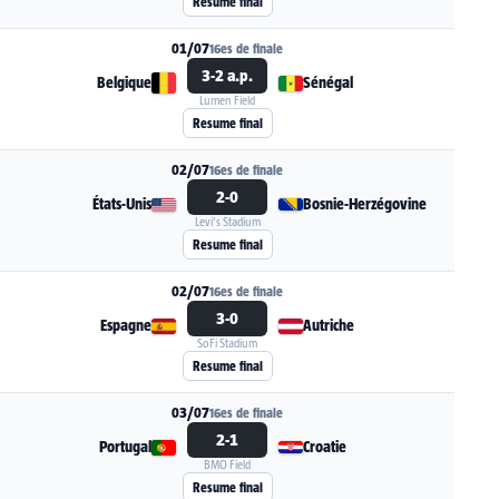
Resume final
01/07
16es de finale
3-2 a.p.
Belgique
Sénégal
Lumen Field
Voir la fiche du match Belgique - Sénégal
Resume final
02/07
16es de finale
2-0
États-Unis
Bosnie-Herzégovine
Levi's Stadium
Voir la fiche du match États-Unis - Bosnie-Her
Resume final
02/07
16es de finale
3-0
Espagne
Autriche
SoFi Stadium
Voir la fiche du match Espagne - Autriche
Resume final
03/07
16es de finale
2-1
Portugal
Croatie
BMO Field
Voir la fiche du match Portugal - Croatie
Resume final