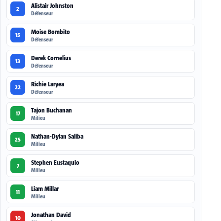
Alistair Johnston
2
Défenseur
Moise Bombito
15
Défenseur
Derek Cornelius
13
Défenseur
Richie Laryea
22
Défenseur
Tajon Buchanan
17
Milieu
Nathan-Dylan Saliba
25
Milieu
Stephen Eustaquio
7
Milieu
Liam Millar
11
Milieu
Jonathan David
10