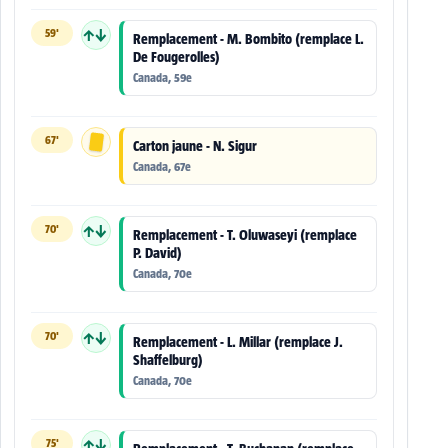
59'
↑↓
Remplacement - M. Bombito (remplace L.
De Fougerolles)
Canada, 59e
67'
Carton jaune - N. Sigur
Canada, 67e
70'
↑↓
Remplacement - T. Oluwaseyi (remplace
P. David)
Canada, 70e
70'
↑↓
Remplacement - L. Millar (remplace J.
Shaffelburg)
Canada, 70e
75'
↑↓