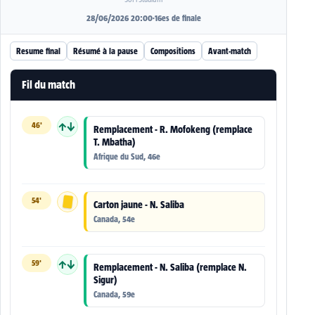
28/06/2026 20:00
·
16es de finale
Resume final
Résumé à la pause
Compositions
Avant-match
Fil du match
46'
↑↓
Remplacement - R. Mofokeng (remplace
T. Mbatha)
Afrique du Sud, 46e
54'
Carton jaune - N. Saliba
Canada, 54e
59'
↑↓
Remplacement - N. Saliba (remplace N.
Sigur)
Canada, 59e