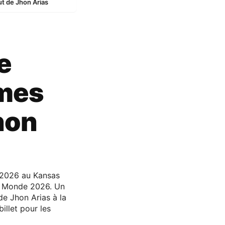
t de Jhon Arias
e
èmes
hon
t 2026 au Kansas
du Monde 2026. Un
de Jhon Arias à la
illet pour les