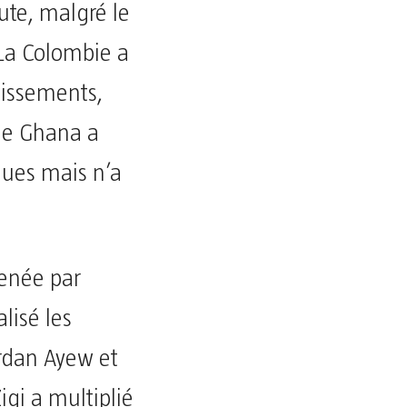
nute, malgré le
 La Colombie a
tissements,
le Ghana a
ques mais n’a
enée par
lisé les
rdan Ayew et
igi a multiplié