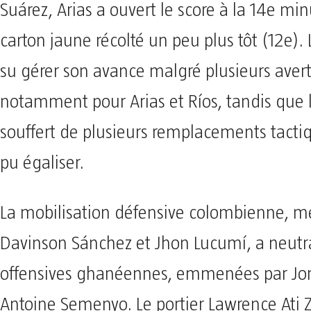
Suárez, Arias a ouvert le score à la 14e mi
carton jaune récolté un peu plus tôt (12e).
su gérer son avance malgré plusieurs aver
notamment pour Arias et Ríos, tandis que 
souffert de plusieurs remplacements tacti
pu égaliser.
La mobilisation défensive colombienne, m
Davinson Sánchez et Jhon Lucumí, a neutra
offensives ghanéennes, emmenées par Jo
Antoine Semenyo. Le portier Lawrence Ati Z