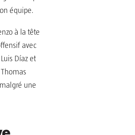
 son équipe.
enzo à la tête
ffensif avec
uis Díaz et
c Thomas
n malgré une
ve