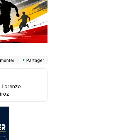
English (World)
Partager
menter
r Lorenzo
iroz