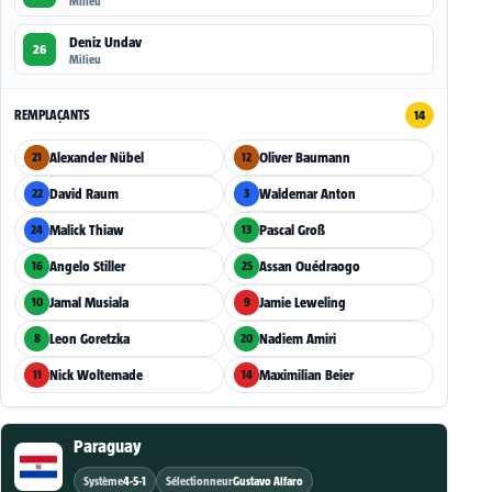
Milieu
Deniz Undav
26
Milieu
REMPLAÇANTS
14
Alexander Nübel
Oliver Baumann
21
12
David Raum
Waldemar Anton
22
3
Malick Thiaw
Pascal Groß
24
13
Angelo Stiller
Assan Ouédraogo
16
25
Jamal Musiala
Jamie Leweling
10
9
Leon Goretzka
Nadiem Amiri
8
20
Nick Woltemade
Maximilian Beier
11
14
Paraguay
Système
4-5-1
Sélectionneur
Gustavo Alfaro