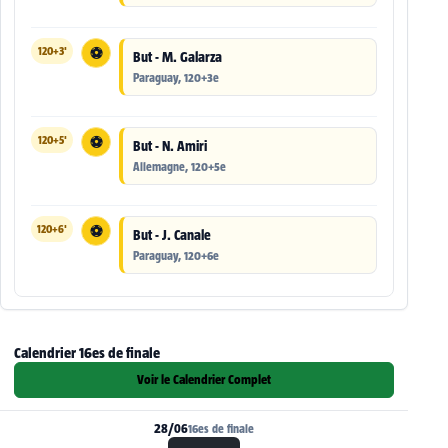
120+3'
⚽
But - M. Galarza
Paraguay, 120+3e
120+5'
⚽
But - N. Amiri
Allemagne, 120+5e
120+6'
⚽
But - J. Canale
Paraguay, 120+6e
Calendrier 16es de finale
Voir le Calendrier Complet
28/06
16es de finale