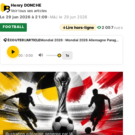
Henry DONCHE
Voir tous ses articles
Le 29 jun 2026 à 21:09
•
MàJ le 29 jun 2026
FOOTBALL
↓
Lire hors-ligne
2 057
vues
🎧 ÉCOUTER L'ARTICLE
Mondial 2026 : Mondial 2026 Allemagne Paraguay Le 4 2 3 1 allemand face au 4 5 1 paraguayen à Boston
🔊
0:00
/
0:00
1x
Illustration editoriale generee par IA.