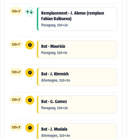
120+2'
↑↓
Remplacement - J. Alonso (remplace
Fabian Balbuena)
Paraguay, 120+2e
120+1'
⚽
But - Mauricio
Paraguay, 120+1e
120+2'
⚽
But - J. Kimmich
Allemagne, 120+2e
120+2'
⚽
But - G. Gomez
Paraguay, 120+2e
120+3'
⚽
But - J. Musiala
Allemagne, 120+3e