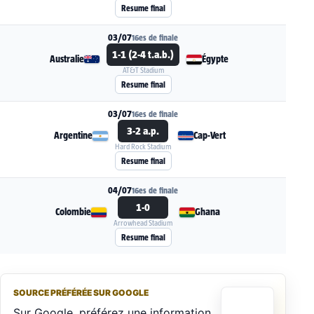
Resume final
03/07
16es de finale
1-1 (2-4 t.a.b.)
Australie
Égypte
AT&T Stadium
Voir la fiche du match Australie - Égypte
Resume final
03/07
16es de finale
3-2 a.p.
Argentine
Cap-Vert
Hard Rock Stadium
Voir la fiche du match Argentine - Cap-Vert
Resume final
04/07
16es de finale
1-0
Colombie
Ghana
Arrowhead Stadium
Voir la fiche du match Colombie - Ghana
Resume final
SOURCE PRÉFÉRÉE SUR GOOGLE
Sur Google, préférez une information