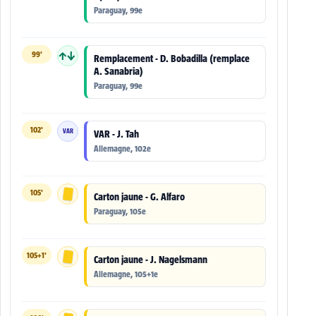
Paraguay, 99e
99'
↑↓
Remplacement - D. Bobadilla (remplace
A. Sanabria)
Paraguay, 99e
102'
VAR
VAR - J. Tah
Allemagne, 102e
105'
Carton jaune - G. Alfaro
Paraguay, 105e
105+1'
Carton jaune - J. Nagelsmann
Allemagne, 105+1e