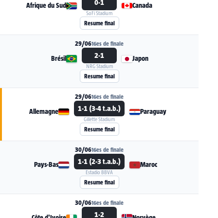
0-1
Afrique du Sud
Canada
SoFi Stadium
Voir la fiche du match Afrique du Sud - Canada
Resume final
29/06
16es de finale
2-1
Brésil
Japon
NRG Stadium
Voir la fiche du match Brésil - Japon
Resume final
29/06
16es de finale
1-1 (3-4 t.a.b.)
Allemagne
Paraguay
Gillette Stadium
Voir la fiche du match Allemagne - Paraguay
Resume final
30/06
16es de finale
1-1 (2-3 t.a.b.)
Pays-Bas
Maroc
Estadio BBVA
Voir la fiche du match Pays-Bas - Maroc
Resume final
30/06
16es de finale
1-2
Côte d'Ivoire
Norvège