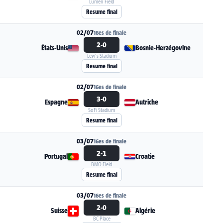
Lumen Field
Voir la fiche du match Belgique - Sénégal
Resume final
02/07
16es de finale
2-0
États-Unis
Bosnie-Herzégovine
Levi's Stadium
Voir la fiche du match États-Unis - Bosnie-Her
Resume final
02/07
16es de finale
3-0
Espagne
Autriche
SoFi Stadium
Voir la fiche du match Espagne - Autriche
Resume final
03/07
16es de finale
2-1
Portugal
Croatie
BMO Field
Voir la fiche du match Portugal - Croatie
Resume final
03/07
16es de finale
2-0
Suisse
Algérie
BC Place
Voir la fiche du match Suisse - Algérie