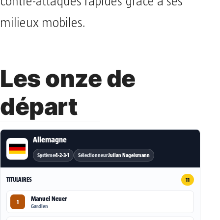
contre-attaques rapides grâce à ses
milieux mobiles.
Les onze de
départ
Allemagne
Système
4-2-3-1
Sélectionneur
Julian Nagelsmann
TITULAIRES
11
Manuel Neuer
1
Gardien