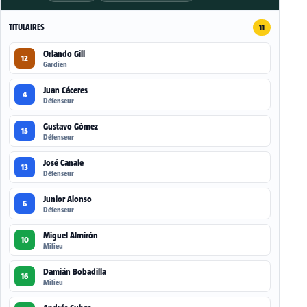
TITULAIRES
11
Orlando Gill
12
Gardien
Juan Cáceres
4
Défenseur
Gustavo Gómez
15
Défenseur
José Canale
13
Défenseur
Junior Alonso
6
Défenseur
Miguel Almirón
10
Milieu
Damián Bobadilla
16
Milieu