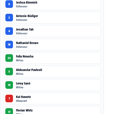
Joshua Kimmich
6
Défenseur
Antonio Rüdiger
2
Défenseur
Jonathan Tah
4
Défenseur
Nathaniel Brown
18
Défenseur
Felix Nmecha
23
Milieu
Aleksandar Pavlović
5
Milieu
Leroy Sané
19
Milieu
Kai Havertz
7
Attaquant
Florian Wirtz
17