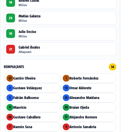
Andrés Cubas
14
Milieu
Matías Galarza
23
Milieu
Julio Enciso
19
Milieu
Gabriel Ávalos
21
Attaquant
REMPLAÇANTS
14
Gastón Olveira
Roberto Fernández
22
1
Gustavo Velázquez
Omar Alderete
2
15
Fabián Balbuena
Alexandro Maidana
5
26
Mauricio
Braian Ojeda
11
20
Gustavo Caballero
Alejandro Romero
24
17
Ramón Sosa
Antonio Sanabria
7
9