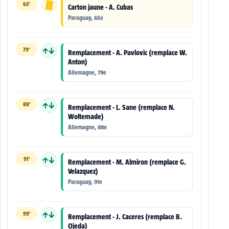
65'
Carton jaune - A. Cubas
Paraguay, 65e
79'
↑↓
Remplacement - A. Pavlovic (remplace W.
Anton)
Allemagne, 79e
88'
↑↓
Remplacement - L. Sane (remplace N.
Woltemade)
Allemagne, 88e
91'
↑↓
Remplacement - M. Almiron (remplace G.
Velazquez)
Paraguay, 91e
99'
↑↓
Remplacement - J. Caceres (remplace B.
Ojeda)