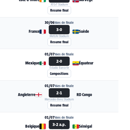
AT&T Stadium
Voir la fiche du match Côte d'Ivoire - Norvège
Resume final
30/06
16es de finale
3-0
France
Suède
MetLife Stadium
Voir la fiche du match France - Suède
Resume final
01/07
16es de finale
2-0
Mexique
Équateur
Estadio Banorte
Voir la fiche du match Mexique - Équateur
Compositions
01/07
16es de finale
2-1
Angleterre
RD Congo
Mercedes-Benz Stadium
Voir la fiche du match Angleterre - RD Congo
Resume final
01/07
16es de finale
3-2 a.p.
Belgique
Sénégal