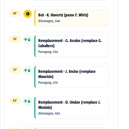
54'
⚽
But - K. Havertz (passe F. Wirtz)
Allemagne, 54e
55'
↑↓
Remplacement - G. Avalos (remplace G.
Caballero)
Paraguay, 55e
57'
↑↓
Remplacement - J. Enciso (remplace
Mauricio)
Paraguay, 57e
63'
↑↓
Remplacement - D. Undav (remplace J.
Musiala)
Allemagne, 63e