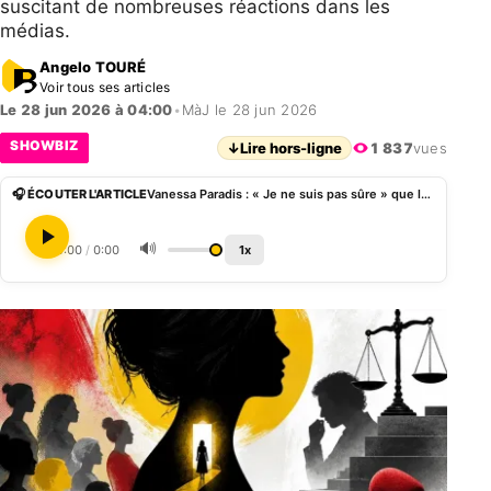
suscitant de nombreuses réactions dans les
médias.
Angelo TOURÉ
Voir tous ses articles
Le 28 jun 2026 à 04:00
•
MàJ le 28 jun 2026
SHOWBIZ
↓
Lire hors-ligne
1 837
vues
🎧 ÉCOUTER L'ARTICLE
Vanessa Paradis : « Je ne suis pas sûre » que les femmes soient entendues dans l’affaire Patrick Bruel
🔊
0:00
/
0:00
1x