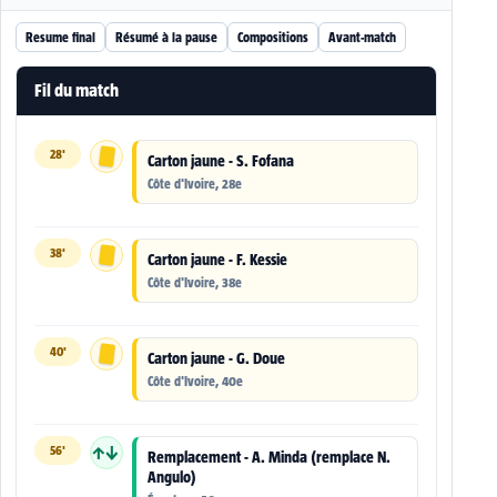
Resume final
Résumé à la pause
Compositions
Avant-match
Fil du match
28'
Carton jaune - S. Fofana
Côte d'Ivoire, 28e
38'
Carton jaune - F. Kessie
Côte d'Ivoire, 38e
40'
Carton jaune - G. Doue
Côte d'Ivoire, 40e
56'
↑↓
Remplacement - A. Minda (remplace N.
Angulo)