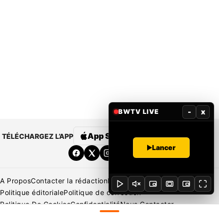
-
x
BWTV LIVE
App Store
Google Play
TÉLÉCHARGEZ L’APP
Lancer
A Propos
Contacter la rédaction
Rédaction
Mentions légales
Politique éditoriale
Politique de correction
Politique De Cookies
Confidentialité
Nous Contacter
Applications
BeNews | France
BeNews | Ivoire