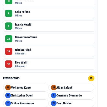
11
Milieu
Seko Fofana
6
Milieu
Franck Kessié
8
Milieu
Bazoumana Touré
24
Milieu
Nicolas Pépé
19
Attaquant
Elye Wahi
12
Attaquant
REMPLAÇANTS
15
Mohamed Koné
Alban Lafont
16
23
Christopher Operi
Ousmane Diomande
13
2
Odilon Kossounou
Evan Ndicka
7
21