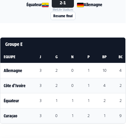
2-1
Équateur
Allemagne
MetLife Stadium
Voir la fiche du match Équateur - Allemagne
Resume final
Groupe E
EQUIPE
J
G
N
P
BP
BC
DI
Allemagne
3
2
0
1
10
4
6
Côte d'Ivoire
3
2
0
1
4
2
2
Équateur
3
1
1
1
2
2
0
Curaçao
3
0
1
2
1
9
-