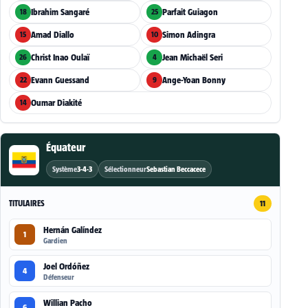
Ibrahim Sangaré
Parfait Guiagon
18
25
Amad Diallo
Simon Adingra
15
10
Christ Inao Oulaï
Jean Michaël Seri
26
4
Evann Guessand
Ange-Yoan Bonny
22
9
Oumar Diakité
14
Équateur
Système
3-4-3
Sélectionneur
Sebastian Beccacece
TITULAIRES
11
Hernán Galíndez
1
Gardien
Joel Ordóñez
4
Défenseur
Willian Pacho
6