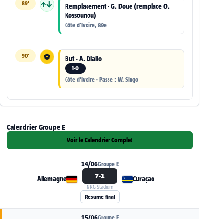
89'
↑↓
Remplacement - G. Doue (remplace O.
Kossounou)
Côte d'Ivoire, 89e
90'
⚽
But - A. Diallo
1-0
Côte d'Ivoire · Passe : W. Singo
Calendrier Groupe E
Voir le Calendrier Complet
14/06
Groupe E
7-1
Allemagne
Curaçao
NRG Stadium
Voir la fiche du match Allemagne - Curaçao
Resume final
15/06
Groupe E