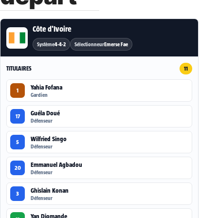
Côte d'Ivoire
Système
4-4-2
Sélectionneur
Emerse Fae
TITULAIRES
11
Yahia Fofana
1
Gardien
Guéla Doué
17
Défenseur
Wilfried Singo
5
Défenseur
Emmanuel Agbadou
20
Défenseur
Ghislain Konan
3
Défenseur
Yan Diomande