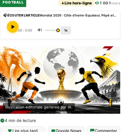
FOOTBALL
↓
Lire hors-ligne
1 001
vues
🎧 ÉCOUTER L'ARTICLE
Mondial 2026 : Côte d’Ivoire-Équateur, Pépé et Wahi associés face au 3-4-3 de Beccacece
🔊
0:00
/
0:00
1x
Illustration editoriale generee par IA.
4 min de lecture
Lire plus tard
Google News
Commenter