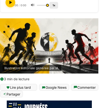
🔊
0:00
/
0:00
1x
Illustration editoriale generee par IA.
3 min de lecture
Lire plus tard
Google News
Commenter
Partager