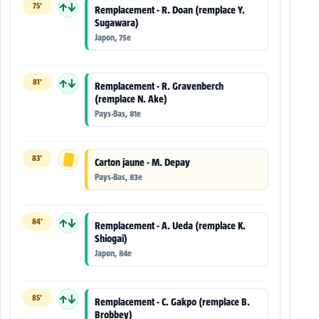
75'
↑↓
Remplacement - R. Doan (remplace Y.
Sugawara)
Japon, 75e
81'
↑↓
Remplacement - R. Gravenberch
(remplace N. Ake)
Pays-Bas, 81e
83'
Carton jaune - M. Depay
Pays-Bas, 83e
84'
↑↓
Remplacement - A. Ueda (remplace K.
Shiogai)
Japon, 84e
85'
↑↓
Remplacement - C. Gakpo (remplace B.
Brobbey)