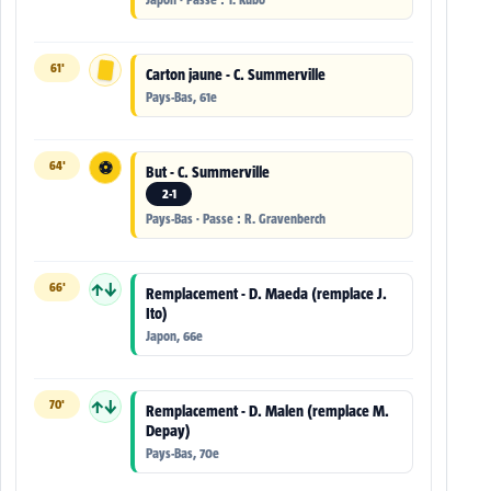
61'
Carton jaune - C. Summerville
Pays-Bas, 61e
64'
⚽
But - C. Summerville
2-1
Pays-Bas · Passe : R. Gravenberch
66'
↑↓
Remplacement - D. Maeda (remplace J.
Ito)
Japon, 66e
70'
↑↓
Remplacement - D. Malen (remplace M.
Depay)
Pays-Bas, 70e