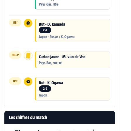
Pays-Bas, 85e
88'
⚽
But - D. Kamada
2-2
Japon · Passe : K. Ogawa
90+1'
Carton jaune - M. van de Ven
Pays-Bas, 90+1e
89'
⚽
But - K. Ogawa
2-2
Japon
Les chiffres du match