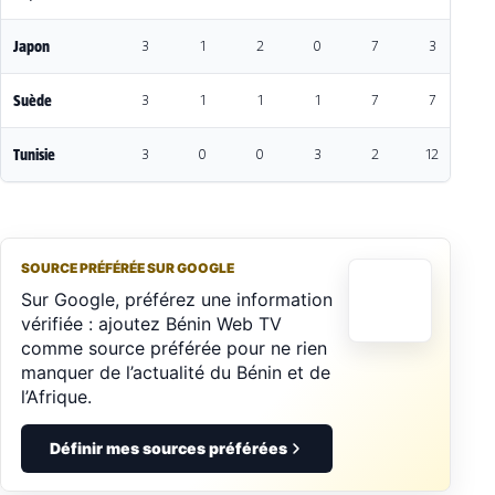
Japon
3
1
2
0
7
3
4
Suède
3
1
1
1
7
7
0
Tunisie
3
0
0
3
2
12
-1
SOURCE PRÉFÉRÉE SUR GOOGLE
Sur Google, préférez une information
vérifiée : ajoutez Bénin Web TV
comme source préférée pour ne rien
manquer de l’actualité du Bénin et de
l’Afrique.
Définir mes sources préférées