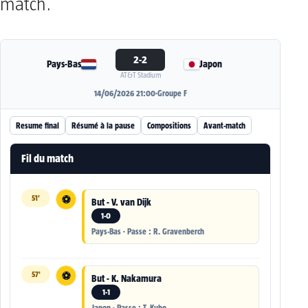
match.
2-2
Pays-Bas
Japon
AT&T Stadium
14/06/2026 21:00
·
Groupe F
Resume final
Résumé à la pause
Compositions
Avant-match
Fil du match
51'
⚽
But - V. van Dijk
1-0
Pays-Bas · Passe : R. Gravenberch
57'
⚽
But - K. Nakamura
1-1
Japon · Passe : T. Kubo