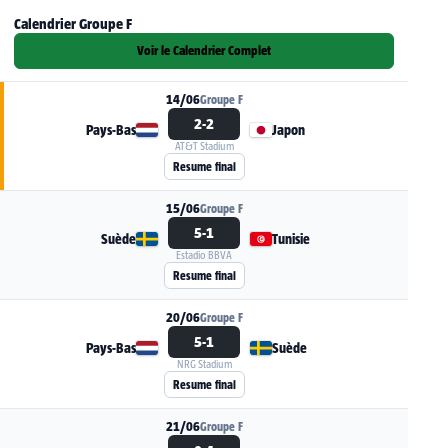
Calendrier Groupe F
Voir le Calendrier Complet
14/06
Groupe F
2-2
Pays-Bas
Japon
AT&T Stadium
Voir la fiche du match Pays-Bas - Japon
Resume final
15/06
Groupe F
5-1
Suède
Tunisie
Estadio BBVA
Voir la fiche du match Suède - Tunisie
Resume final
20/06
Groupe F
5-1
Pays-Bas
Suède
NRG Stadium
Voir la fiche du match Pays-Bas - Suède
Resume final
21/06
Groupe F