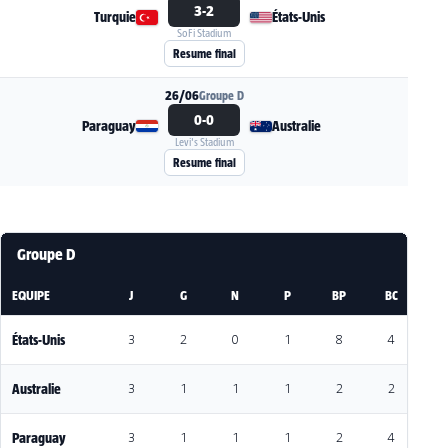
3-2
Turquie
États-Unis
SoFi Stadium
Voir la fiche du match Turquie - États-Unis
Resume final
26/06
Groupe D
0-0
Paraguay
Australie
Levi's Stadium
Voir la fiche du match Paraguay - Australie
Resume final
Groupe D
EQUIPE
J
G
N
P
BP
BC
DI
États-Unis
3
2
0
1
8
4
4
Australie
3
1
1
1
2
2
0
Paraguay
3
1
1
1
2
4
-