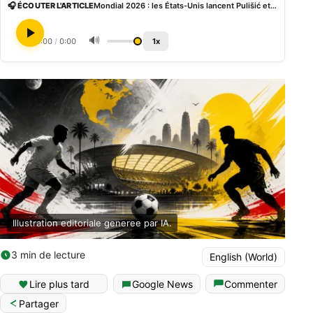
🎧 ÉCOUTER L'ARTICLE
Mondial 2026 : les États-Unis lancent Pulišić et Balogun face au Paraguay d’Almirón et Enciso
🔊
0:00
/
0:00
1x
Illustration editoriale generee par IA.
3 min de lecture
English (World)
Lire plus tard
Google News
Commenter
Partager