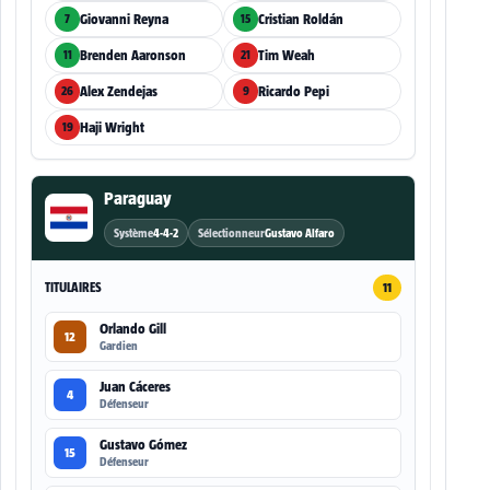
Giovanni Reyna
Cristian Roldán
7
15
Brenden Aaronson
Tim Weah
11
21
Alex Zendejas
Ricardo Pepi
26
9
Haji Wright
19
Paraguay
Système
4-4-2
Sélectionneur
Gustavo Alfaro
TITULAIRES
11
Orlando Gill
12
Gardien
Juan Cáceres
4
Défenseur
Gustavo Gómez
15
Défenseur