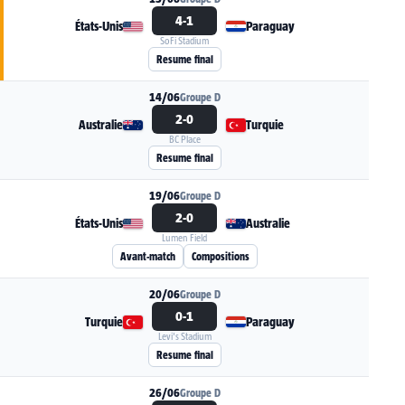
4-1
États-Unis
Paraguay
SoFi Stadium
Voir la fiche du match États-Unis - Paraguay
Resume final
14/06
Groupe D
2-0
Australie
Turquie
BC Place
Voir la fiche du match Australie - Turquie
Resume final
19/06
Groupe D
2-0
États-Unis
Australie
Lumen Field
Voir la fiche du match États-Unis - Australie
Avant-match
Compositions
20/06
Groupe D
0-1
Turquie
Paraguay
Levi's Stadium
Voir la fiche du match Turquie - Paraguay
Resume final
26/06
Groupe D