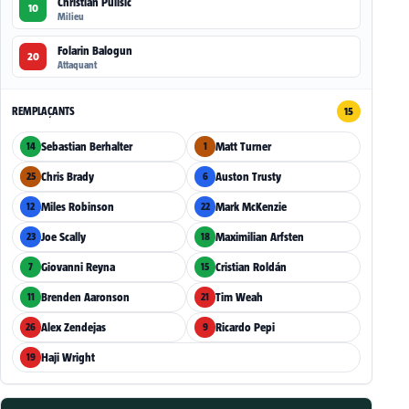
Christian Pulišić
10
Milieu
Folarin Balogun
20
Attaquant
REMPLAÇANTS
15
Sebastian Berhalter
Matt Turner
14
1
Chris Brady
Auston Trusty
25
6
Miles Robinson
Mark McKenzie
12
22
Joe Scally
Maximilian Arfsten
23
18
Giovanni Reyna
Cristian Roldán
7
15
Brenden Aaronson
Tim Weah
11
21
Alex Zendejas
Ricardo Pepi
26
9
Haji Wright
19