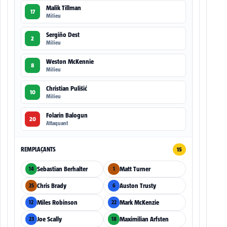
Malik Tillman
17
Milieu
Sergiño Dest
2
Milieu
Weston McKennie
8
Milieu
Christian Pulišić
10
Milieu
Folarin Balogun
20
Attaquant
REMPLAÇANTS
15
Sebastian Berhalter
Matt Turner
14
1
Chris Brady
Auston Trusty
25
6
Miles Robinson
Mark McKenzie
12
22
Joe Scally
Maximilian Arfsten
23
18