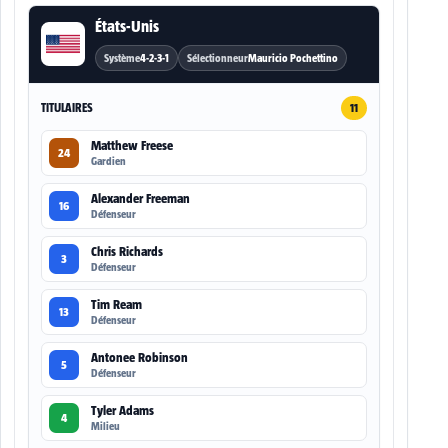
États-Unis
Système
4-2-3-1
Sélectionneur
Mauricio Pochettino
TITULAIRES
11
Matthew Freese
24
Gardien
Alexander Freeman
16
Défenseur
Chris Richards
3
Défenseur
Tim Ream
13
Défenseur
Antonee Robinson
5
Défenseur
Tyler Adams
4
Milieu