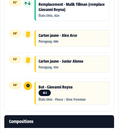
82'
↑↓
Remplacement - Malik Tillman (remplace
Giovanni Reyna)
États-Unis, 82e
88'
Carton jaune - Alex Arce
Paraguay, 88e
93'
Carton jaune - Junior Alonso
Paraguay, 93e
98'
⚽
But - Giovanni Reyna
4-1
États-Unis · Passe : Alex Freeman
Compositions