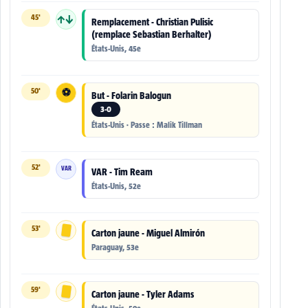
45'
↑↓
Remplacement - Christian Pulisic
(remplace Sebastian Berhalter)
États-Unis, 45e
50'
⚽
But - Folarin Balogun
3-0
États-Unis · Passe : Malik Tillman
52'
VAR
VAR - Tim Ream
États-Unis, 52e
53'
Carton jaune - Miguel Almirón
Paraguay, 53e
59'
Carton jaune - Tyler Adams