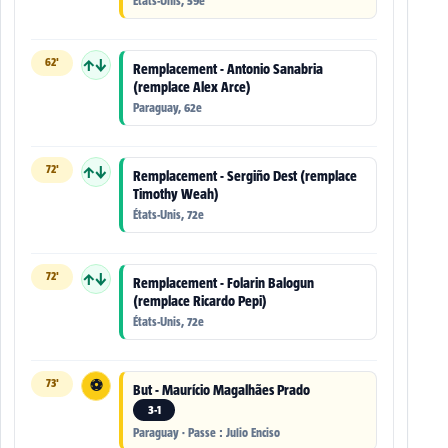
États-Unis, 59e
62'
↑↓
Remplacement - Antonio Sanabria
(remplace Alex Arce)
Paraguay, 62e
72'
↑↓
Remplacement - Sergiño Dest (remplace
Timothy Weah)
États-Unis, 72e
72'
↑↓
Remplacement - Folarin Balogun
(remplace Ricardo Pepi)
États-Unis, 72e
73'
⚽
But - Maurício Magalhães Prado
3-1
Paraguay · Passe : Julio Enciso