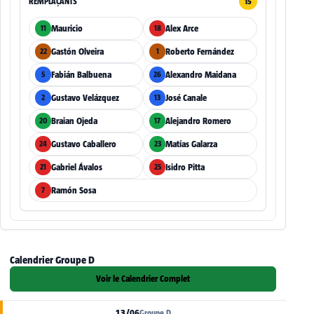
REMPLAÇANTS
15
Mauricio
Alex Arce
11
18
Gastón Olveira
Roberto Fernández
22
1
Fabián Balbuena
Alexandro Maidana
5
26
Gustavo Velázquez
José Canale
2
13
Braian Ojeda
Alejandro Romero
20
17
Gustavo Caballero
Matías Galarza
24
23
Gabriel Ávalos
Isidro Pitta
21
25
Ramón Sosa
7
Calendrier Groupe D
Voir le Calendrier Complet
13/06
Groupe D