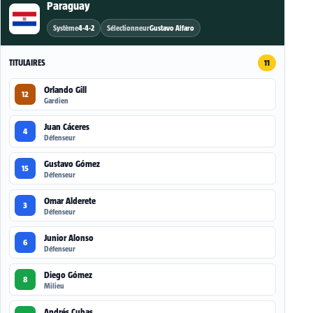
Paraguay
Système
4-4-2
Sélectionneur
Gustavo Alfaro
TITULAIRES
11
Orlando Gill
12
Gardien
Juan Cáceres
4
Défenseur
Gustavo Gómez
15
Défenseur
Omar Alderete
3
Défenseur
Junior Alonso
6
Défenseur
Diego Gómez
8
Milieu
Andrés Cubas