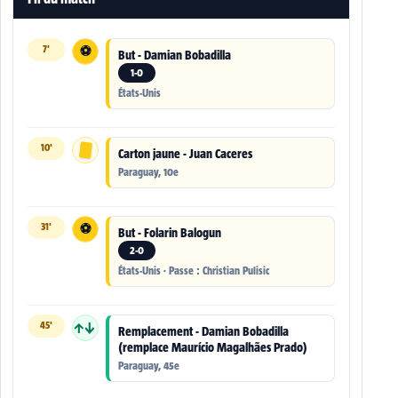
7'
⚽
But - Damian Bobadilla
1-0
États-Unis
10'
Carton jaune - Juan Caceres
Paraguay, 10e
31'
⚽
But - Folarin Balogun
2-0
États-Unis · Passe : Christian Pulisic
45'
↑↓
Remplacement - Damian Bobadilla
(remplace Maurício Magalhães Prado)
Paraguay, 45e