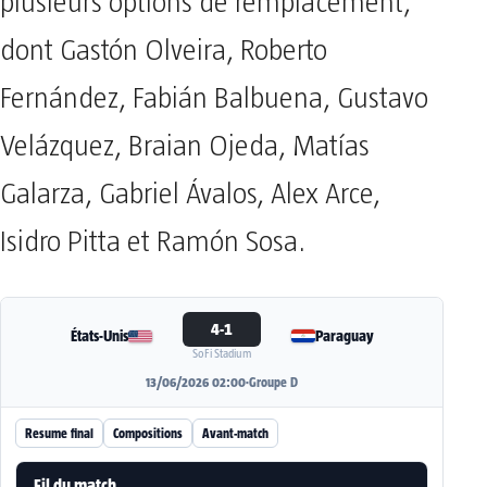
plusieurs options de remplacement,
dont Gastón Olveira, Roberto
Fernández, Fabián Balbuena, Gustavo
Velázquez, Braian Ojeda, Matías
Galarza, Gabriel Ávalos, Alex Arce,
Isidro Pitta et Ramón Sosa.
4-1
États-Unis
Paraguay
SoFi Stadium
13/06/2026 02:00
·
Groupe D
Resume final
Compositions
Avant-match
Fil du match