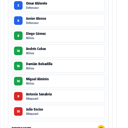
Omar Alderete
3
Défenseur
Junior Alonso
6
Défenseur
Diego Gómez
8
Milieu
Andrés Cubas
14
Milieu
Damián Bobadilla
16
Milieu
Miguel Almirón
10
Milieu
Antonio Sanabria
9
Attaquant
Julio Enciso
19
Attaquant