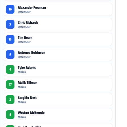
Alexander Freeman
16
Défenseur
Chris Richards
3
Défenseur
Tim Ream
13
Défenseur
Antonee Robinson
5
Défenseur
Tyler Adams
4
Milieu
Malik Tillman
17
Milieu
Sergiño Dest
2
Milieu
Weston McKennie
8
Milieu