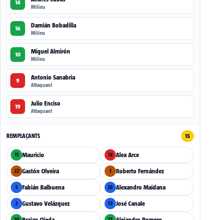
14
Milieu
Damián Bobadilla
16
Milieu
Miguel Almirón
10
Milieu
Antonio Sanabria
9
Attaquant
Julio Enciso
19
Attaquant
REMPLAÇANTS
15
Mauricio
Alex Arce
11
18
Gastón Olveira
Roberto Fernández
22
1
Fabián Balbuena
Alexandro Maidana
5
26
Gustavo Velázquez
José Canale
2
13
Braian Ojeda
Alejandro Romero
20
17