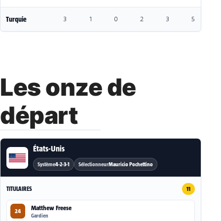
Turquie
3
1
0
2
3
5
-
Les onze de
départ
États-Unis
Système
4-2-3-1
Sélectionneur
Mauricio Pochettino
TITULAIRES
11
Matthew Freese
24
Gardien