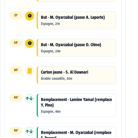
21'
⚽
But - M. Oyarzabal (passe A. Laporte)
Espagne, 21e
24'
⚽
But - M. Oyarzabal (passe D. Olmo)
Espagne, 24e
30'
Carton jaune - S. Al Dawsari
Arabie saoudite, 30e
46'
↑↓
Remplacement - Lamine Yamal (remplace
Y. Pino)
Espagne, 46e
46'
↑↓
Remplacement - M. Oyarzabal (remplace
F. Torres)