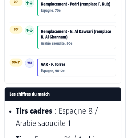
70'
↑↓
Remplacement - Pedri (remplace F. Ruiz)
Espagne, 70e
90'
↑↓
Remplacement - N. Al Dawsari (remplace
K. Al Ghannam)
Arabie saoudite, 90e
90+2'
VAR
VAR - F. Torres
Espagne, 90+2e
Les chiffres du match
Tirs cadres
: Espagne 8 /
Arabie saoudite 1