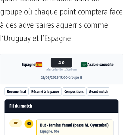
groupe où chaque point comptera face
à des adversaires aguerris comme
l’Uruguay et l’Espagne.
4-0
Espagne
Arabie saoudite
Mercedes-Benz Stadium
21/06/2026 17:00
·
Groupe H
Resume final
Résumé à la pause
Compositions
Avant-match
Fil du match
10'
⚽
But - Lamine Yamal (passe M. Oyarzabal)
Espagne, 10e