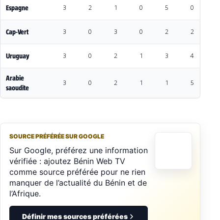
Espagne
3
2
1
0
5
0
5
Cap-Vert
3
0
3
0
2
2
0
Uruguay
3
0
2
1
3
4
-1
Arabie
3
0
2
1
1
5
-
saoudite
SOURCE PRÉFÉRÉE SUR GOOGLE
Sur Google, préférez une information
vérifiée : ajoutez Bénin Web TV
comme source préférée pour ne rien
manquer de l’actualité du Bénin et de
l’Afrique.
Définir mes sources préférées