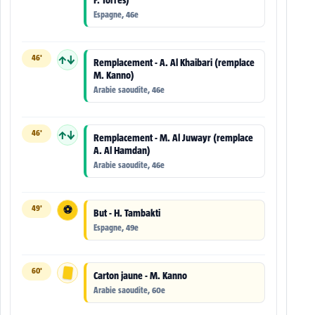
Espagne, 46e
46'
↑↓
Remplacement - A. Al Khaibari (remplace
M. Kanno)
Arabie saoudite, 46e
46'
↑↓
Remplacement - M. Al Juwayr (remplace
A. Al Hamdan)
Arabie saoudite, 46e
49'
⚽
But - H. Tambakti
Espagne, 49e
60'
Carton jaune - M. Kanno
Arabie saoudite, 60e