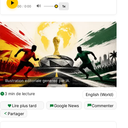
🔊
0:00
/
0:00
1x
Illustration editoriale generee par IA.
3 min de lecture
English (World)
Lire plus tard
Google News
Commenter
Partager