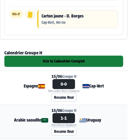
90+3'
Carton jaune - D. Borges
Cap-Vert, 90+3e
Calendrier Groupe H
Voir le Calendrier Complet
15/06
Groupe H
0-0
Espagne
Cap-Vert
Mercedes-Benz Stadium
Voir la fiche du match Espagne - Cap-Vert
Resume final
15/06
Groupe H
1-1
Arabie saoudite
Uruguay
Hard Rock Stadium
Voir la fiche du match Arabie saoudite - Urugu
Resume final