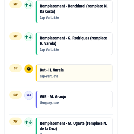
58'
↑↓
Remplacement - Benchimol (remplace N.
Da Costa)
Cap-Vert, 58e
58'
↑↓
Remplacement - G. Rodrigues (remplace
H. Varela)
Cap-Vert, 58e
61'
⚽
But - H. Varela
Cap-Vert, 61e
68'
VAR
VAR - M. Araujo
Uruguay, 68e
70'
↑↓
Remplacement - M. Ugarte (remplace N.
de la Cruz)