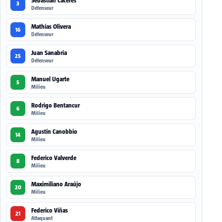
Sebastián Cáceres
3
Défenseur
Mathías Olivera
16
Défenseur
Juan Sanabria
25
Défenseur
Manuel Ugarte
5
Milieu
Rodrigo Bentancur
6
Milieu
Agustín Canobbio
14
Milieu
Federico Valverde
8
Milieu
Maximiliano Araújo
20
Milieu
Federico Viñas
21
Attaquant