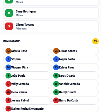
Milieu
Garry Rodrigues
11
Milieu
Gilson Tavares
9
Attaquant
REMPLAÇANTS
15
Márcio Rosa
CJ Dos Santos
12
23
Stopira
Logan Costa
2
5
Wagner Pina
Kelvin Pires
24
25
João Paulo
Laros Duarte
8
15
Willy Semedo
Yannick Semedo
17
16
Hélio Varela
Deroy Duarte
26
14
Jovane Cabral
Nuno Da Costa
7
21
Dailon Rocha Livramento
19