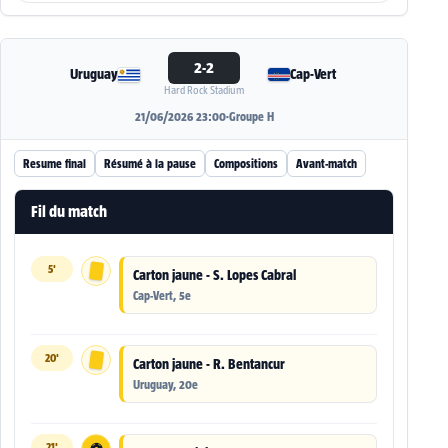
2-2
Uruguay
Cap-Vert
Hard Rock Stadium
21/06/2026 23:00
·
Groupe H
Resume final
Résumé à la pause
Compositions
Avant-match
Fil du match
5'
Carton jaune - S. Lopes Cabral
Cap-Vert, 5e
20'
Carton jaune - R. Bentancur
Uruguay, 20e
21'