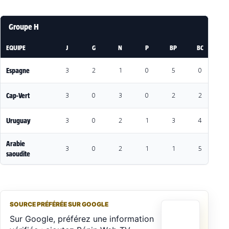
Groupe H
EQUIPE
J
G
N
P
BP
BC
DI
Espagne
3
2
1
0
5
0
5
Cap-Vert
3
0
3
0
2
2
0
Uruguay
3
0
2
1
3
4
-1
Arabie
3
0
2
1
1
5
-
saoudite
SOURCE PRÉFÉRÉE SUR GOOGLE
Sur Google, préférez une information