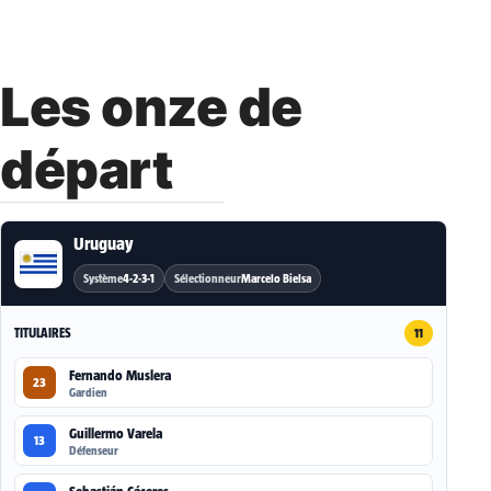
Les onze de
départ
Uruguay
Système
4-2-3-1
Sélectionneur
Marcelo Bielsa
TITULAIRES
11
Fernando Muslera
23
Gardien
Guillermo Varela
13
Défenseur