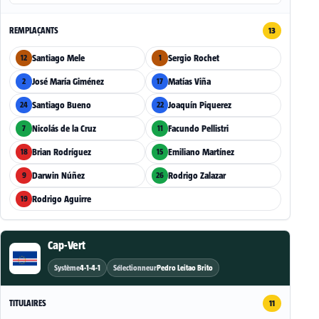
REMPLAÇANTS
13
Santiago Mele
Sergio Rochet
12
1
José María Giménez
Matías Viña
2
17
Santiago Bueno
Joaquín Piquerez
24
22
Nicolás de la Cruz
Facundo Pellistri
7
11
Brian Rodríguez
Emiliano Martínez
18
15
Darwin Núñez
Rodrigo Zalazar
9
26
Rodrigo Aguirre
19
Cap-Vert
Système
4-1-4-1
Sélectionneur
Pedro Leitao Brito
TITULAIRES
11