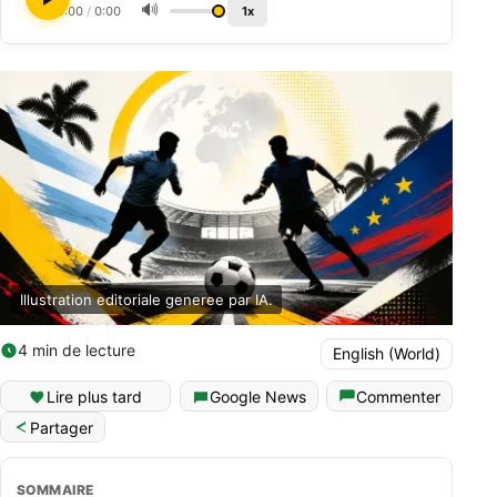
🔊
0:00
/
0:00
1x
Illustration editoriale generee par IA.
4 min de lecture
English (World)
Lire plus tard
Google News
Commenter
Partager
SOMMAIRE