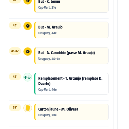
⚽
But - K. Lenini
Cap-Vert, 21e
44'
⚽
But - M. Araujo
Uruguay, 44e
45+6'
⚽
But - A. Canobbio (passe M. Araujo)
Uruguay, 45+6e
46'
↑↓
Remplacement - T. Arcanjo (remplace D.
Duarte)
Cap-Vert, 46e
58'
Carton jaune - M. Olivera
Uruguay, 58e