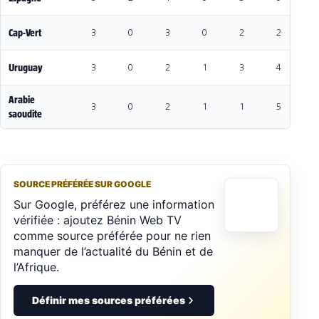
Espagne
3
2
1
0
5
0
5
Cap-Vert
3
0
3
0
2
2
0
Uruguay
3
0
2
1
3
4
-1
Arabie
3
0
2
1
1
5
-
saoudite
SOURCE PRÉFÉRÉE SUR GOOGLE
Sur Google, préférez une information
vérifiée : ajoutez Bénin Web TV
comme source préférée pour ne rien
manquer de l’actualité du Bénin et de
l’Afrique.
Définir mes sources préférées