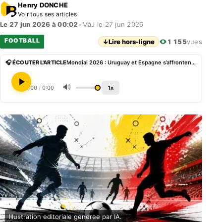
Henry DONCHE
Voir tous ses articles
Le 27 jun 2026 à 00:02
•
MàJ le 27 jun 2026
FOOTBALL
↓
Lire hors-ligne
1 155
vues
🎧 ÉCOUTER L'ARTICLE
Mondial 2026 : Uruguay et Espagne s’affrontent pour valider leur qualification dans le Groupe H
🔊
0:00
/
0:00
1x
Illustration editoriale generee par IA.