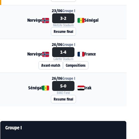
23/06
Groupe I
3-2
Norvège
Sénégal
MetLife Stadium
Voir la fiche du match Norvège - Sénégal
Resume final
26/06
Groupe I
1-4
Norvège
France
Gillette Stadium
Voir la fiche du match Norvège - France
Avant-match
Compositions
26/06
Groupe I
5-0
Sénégal
Irak
BMO Field
Voir la fiche du match Sénégal - Irak
Resume final
Groupe I