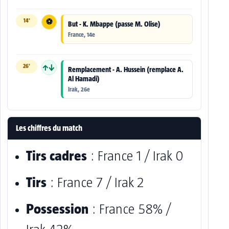
14'
⚽
But - K. Mbappe (passe M. Olise)
France, 14e
26'
↑↓
Remplacement - A. Hussein (remplace A.
Al Hamadi)
Irak, 26e
Les chiffres du match
Tirs cadres
: France 1 / Irak 0
Tirs
: France 7 / Irak 2
Possession
: France 58% /