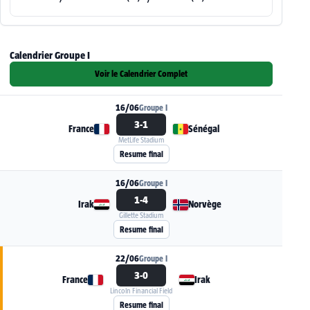
Calendrier Groupe I
Voir le Calendrier Complet
16/06
Groupe I
3-1
France
Sénégal
MetLife Stadium
Voir la fiche du match France - Sénégal
Resume final
16/06
Groupe I
1-4
Irak
Norvège
Gillette Stadium
Voir la fiche du match Irak - Norvège
Resume final
22/06
Groupe I
3-0
France
Irak
Lincoln Financial Field
Voir la fiche du match France - Irak
Resume final