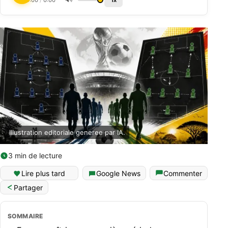
0:00
/
0:00
1x
Illustration editoriale generee par IA.
3 min de lecture
English (World)
Lire plus tard
Google News
Commenter
Partager
SOMMAIRE