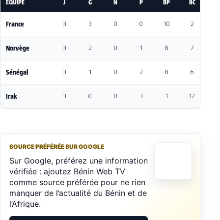
EQUIPE
J
G
N
P
BP
BC
DI
France
3
3
0
0
10
2
8
Norvège
3
2
0
1
8
7
1
Sénégal
3
1
0
2
8
6
2
Irak
3
0
0
3
1
12
-1
SOURCE PRÉFÉRÉE SUR GOOGLE
Sur Google, préférez une information
vérifiée : ajoutez Bénin Web TV
comme source préférée pour ne rien
manquer de l’actualité du Bénin et de
l’Afrique.