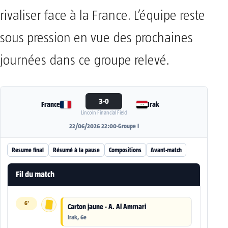
rivaliser face à la France. L’équipe reste
sous pression en vue des prochaines
journées dans ce groupe relevé.
3-0
France
Irak
Lincoln Financial Field
22/06/2026 22:00
·
Groupe I
Resume final
Résumé à la pause
Compositions
Avant-match
Fil du match
6'
Carton jaune - A. Al Ammari
Irak, 6e