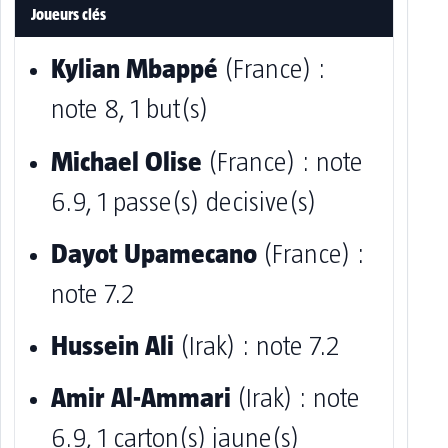
Joueurs clés
Kylian Mbappé
(France) :
note 8, 1 but(s)
Michael Olise
(France) : note
6.9, 1 passe(s) decisive(s)
Dayot Upamecano
(France) :
note 7.2
Hussein Ali
(Irak) : note 7.2
Amir Al-Ammari
(Irak) : note
6.9, 1 carton(s) jaune(s)