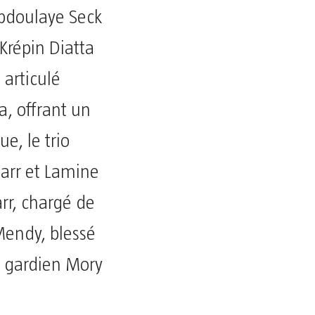
bdoulaye Seck
Krépin Diatta
 articulé
a, offrant un
e, le trio
arr et Lamine
rr, chargé de
Mendy, blessé
le gardien Mory