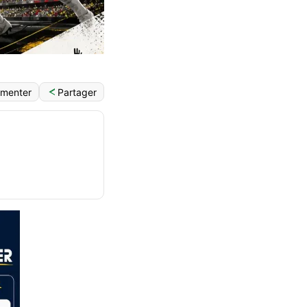
English (World)
Partager
menter