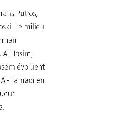
rans Putros,
ski. Le milieu
Ammari
 Ali Jasim,
asem évoluent
i Al-Hamadi en
gueur
s.