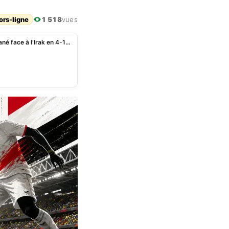
ors-ligne
1 518
vues
Mondial 2026 : le Sénégal en 4-2-3-1 avec Sadio Mané face à l’Irak en 4-1-4-1