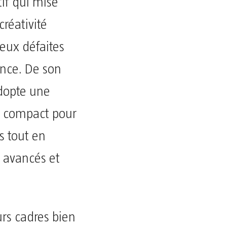
tif qui mise
créativité
deux défaites
ance. De son
adopte une
eu compact pour
s tout en
x avancés et
rs cadres bien