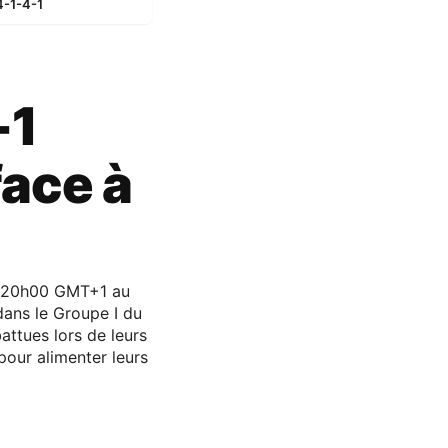
4-1-4-1
-1
face à
 à 20h00 GMT+1 au
dans le Groupe I du
attues lors de leurs
pour alimenter leurs