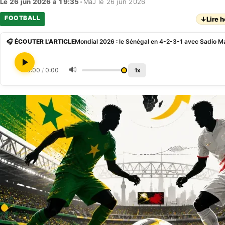
Le 26 jun 2026 à 19:35
•
MàJ le 26 jun 2026
FOOTBALL
↓
Lire h
🎧 ÉCOUTER L'ARTICLE
🔊
0:00
/
0:00
1x