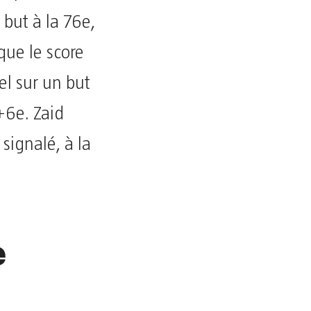
 but à la 76e,
que le score
el sur un but
+6e. Zaid
signalé, à la
e