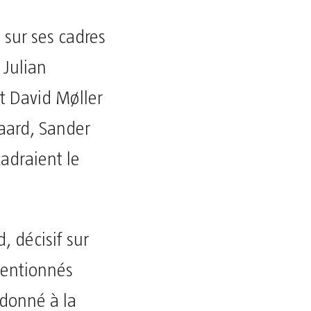
 sur ses cadres
 Julian
et David Møller
aard, Sander
adraient le
, décisif sur
mentionnés
donné à la