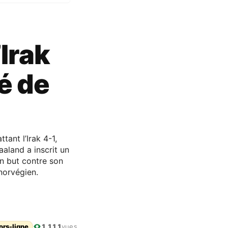
Irak
é de
ant l’Irak 4-1,
aaland a inscrit un
n but contre son
norvégien.
ors-ligne
1 111
vues