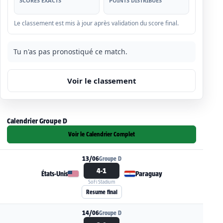
SCORES EXACTS
POINTS DISTRIBUÉS
Le classement est mis à jour après validation du score final.
Tu n'as pas pronostiqué ce match.
Voir le classement
Calendrier Groupe D
Voir le Calendrier Complet
13/06
Groupe D
4-1
États-Unis
Paraguay
SoFi Stadium
Voir la fiche du match États-Unis - Paraguay
Resume final
14/06
Groupe D