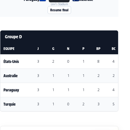
Levi's Stadium
Voir la fiche du match Paraguay - Australie
Resume final
Groupe D
EQUIPE
J
G
N
P
BP
BC
DI
États-Unis
3
2
0
1
8
4
4
Australie
3
1
1
1
2
2
0
Paraguay
3
1
1
1
2
4
-
Turquie
3
1
0
2
3
5
-