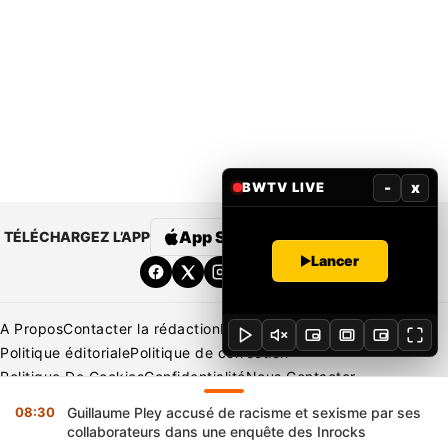
-
x
BWTV LIVE
App Store
Google Play
TÉLÉCHARGEZ L’APP
Lancer
A Propos
Contacter la rédaction
Rédaction
Mentions légales
Politique éditoriale
Politique de correction
Politique De Cookies
Confidentialité
Nous Contacter
Applications
BeNews | France
BeNews | Ivoire
08:30
Guillaume Pley accusé de racisme et sexisme par ses
Copyright © 2026 BENIN WEB TV | Tous Droits Réservés
collaborateurs dans une enquête des Inrocks