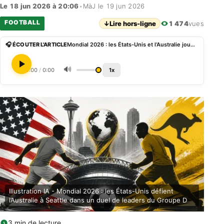
Le 18 jun 2026 à 20:06
•
MàJ le 19 jun 2026
FOOTBALL
↓
Lire hors-ligne
1 474
vues
🎧 ÉCOUTER L'ARTICLE
Mondial 2026 : les États-Unis et l’Australie jouent un avantage dans le groupe D avec Balogun et Touré
🔊
0:00
/
0:00
1x
Illustration IA - Mondial 2026 : les États-Unis défient
l’Australie à Seattle dans un duel de leaders du Groupe D
3 min de lecture