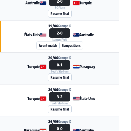
2-0
Australie
Turquie
BC Place
Voir la fiche du match Australie - Turquie
Resume final
19/06
Groupe D
2-0
États-Unis
Australie
Lumen Field
Voir la fiche du match États-Unis - Australie
Avant-match
Compositions
20/06
Groupe D
0-1
Turquie
Paraguay
Levi's Stadium
Voir la fiche du match Turquie - Paraguay
Resume final
26/06
Groupe D
3-2
Turquie
États-Unis
SoFi Stadium
Voir la fiche du match Turquie - États-Unis
Resume final
26/06
Groupe D
0-0
Paraguay
Australie