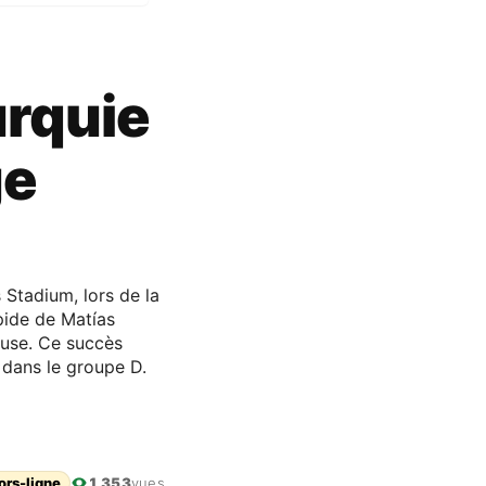
urquie
ge
 Stadium, lors de la
pide de Matías
ause. Ce succès
 dans le groupe D.
ors-ligne
1 353
vues