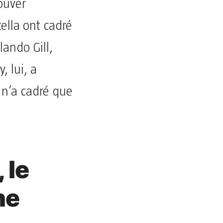
rouver
ella ont cadré
lando Gill,
, lui, a
t n’a cadré que
 le
he