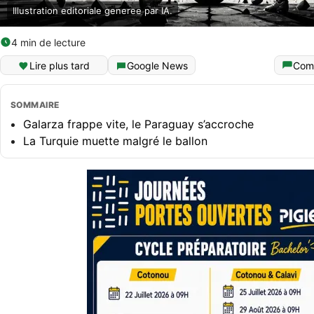
Illustration editoriale generee par IA.
4 min de lecture
Lire plus tard
Google News
Com
SOMMAIRE
Galarza frappe vite, le Paraguay s’accroche
La Turquie muette malgré le ballon