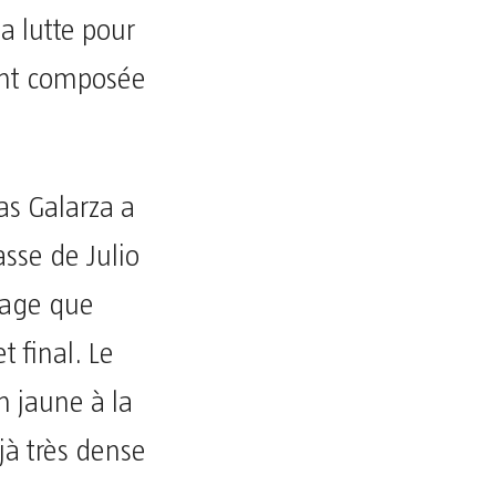
a lutte pour
ent composée
as Galarza a
asse de Julio
tage que
t final. Le
n jaune à la
jà très dense