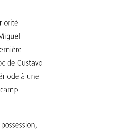
iorité
 Miguel
remière
loc de Gustavo
période à une
e camp
 possession,