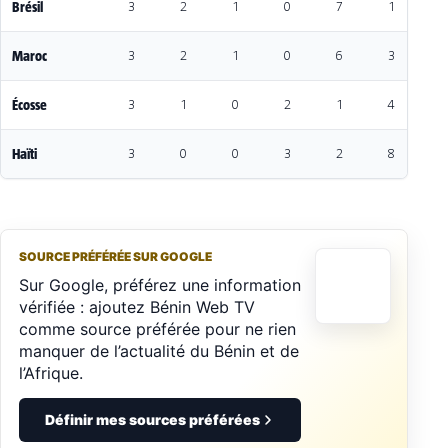
Brésil
3
2
1
0
7
1
6
Maroc
3
2
1
0
6
3
3
Écosse
3
1
0
2
1
4
-
Haïti
3
0
0
3
2
8
-
SOURCE PRÉFÉRÉE SUR GOOGLE
Sur Google, préférez une information
vérifiée : ajoutez Bénin Web TV
comme source préférée pour ne rien
manquer de l’actualité du Bénin et de
l’Afrique.
Définir mes sources préférées