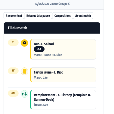
19/06/2026 23:00
·
Groupe C
Resume final
Résumé à la pause
Compositions
Avant-match
Fil du match
2'
⚽
But - I. Saibari
0-1
Maroc · Passe : B. Diaz
23'
Carton jaune - I. Diop
Maroc, 23e
60'
↑↓
Remplacement - K. Tierney (remplace B.
Gannon-Doak)
Écosse, 60e