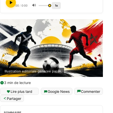
🔊
0:00
/
0:00
1x
Illustration editoriale generee par IA.
3 min de lecture
Lire plus tard
Google News
Commenter
Partager
SOMMAIRE