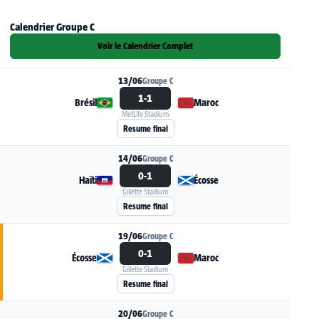
Calendrier Groupe C
Voir le Calendrier Complet
13/06
Groupe C
1-1
Brésil
Maroc
MetLife Stadium
Voir la fiche du match Brésil - Maroc
Resume final
14/06
Groupe C
0-1
Haïti
Écosse
Gillette Stadium
Voir la fiche du match Haïti - Écosse
Resume final
19/06
Groupe C
0-1
Écosse
Maroc
Gillette Stadium
Voir la fiche du match Écosse - Maroc
Resume final
20/06
Groupe C