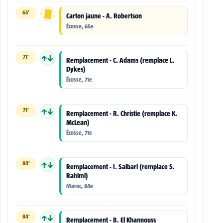
65'
Carton jaune - A. Robertson
Écosse, 65e
71'
↑↓
Remplacement - C. Adams (remplace L.
Dykes)
Écosse, 71e
71'
↑↓
Remplacement - R. Christie (remplace K.
McLean)
Écosse, 71e
84'
↑↓
Remplacement - I. Saibari (remplace S.
Rahimi)
Maroc, 84e
84'
↑↓
Remplacement - B. El Khannouss