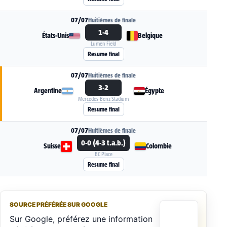
07/07
Huitièmes de finale
1-4
États-Unis
Belgique
Lumen Field
Voir la fiche du match États-Unis - Belgique
Resume final
07/07
Huitièmes de finale
3-2
Argentine
Égypte
Mercedes-Benz Stadium
Voir la fiche du match Argentine - Égypte
Resume final
07/07
Huitièmes de finale
0-0 (4-3 t.a.b.)
Suisse
Colombie
BC Place
Voir la fiche du match Suisse - Colombie
Resume final
SOURCE PRÉFÉRÉE SUR GOOGLE
Sur Google, préférez une information