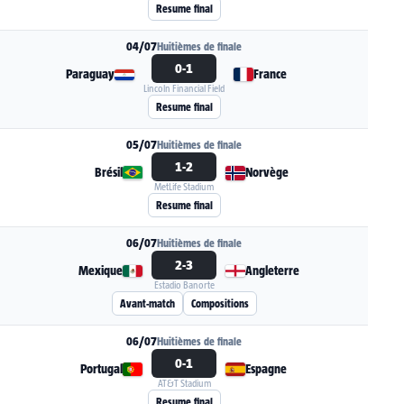
Resume final
04/07
Huitièmes de finale
0-1
Paraguay
France
Lincoln Financial Field
Voir la fiche du match Paraguay - France
Resume final
05/07
Huitièmes de finale
1-2
Brésil
Norvège
MetLife Stadium
Voir la fiche du match Brésil - Norvège
Resume final
06/07
Huitièmes de finale
2-3
Mexique
Angleterre
Estadio Banorte
Voir la fiche du match Mexique - Angleterre
Avant-match
Compositions
06/07
Huitièmes de finale
0-1
Portugal
Espagne
AT&T Stadium
Voir la fiche du match Portugal - Espagne
Resume final