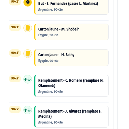
90+2'
⚽
But - E. Fernandez (passe L. Martinez)
Argentine, 90+2e
90+3'
Carton jaune - M. Shobeir
Égypte, 90+3e
90+4'
Carton jaune - H. Fathy
Égypte, 90+4e
90+5'
↑↓
Remplacement - C. Romero (remplace N.
Otamendi)
Argentine, 90+5e
90+5'
↑↓
Remplacement - J. Alvarez (remplace F.
Medina)
Argentine, 90+5e