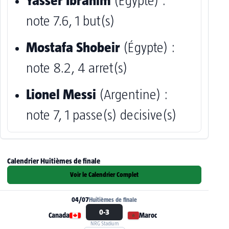
Yasser Ibrahim
(Égypte) :
note 7.6, 1 but(s)
Mostafa Shobeir
(Égypte) :
note 8.2, 4 arret(s)
Lionel Messi
(Argentine) :
note 7, 1 passe(s) decisive(s)
Calendrier Huitièmes de finale
Voir le Calendrier Complet
04/07
Huitièmes de finale
0-3
Canada
Maroc
NRG Stadium
Voir la fiche du match Canada - Maroc