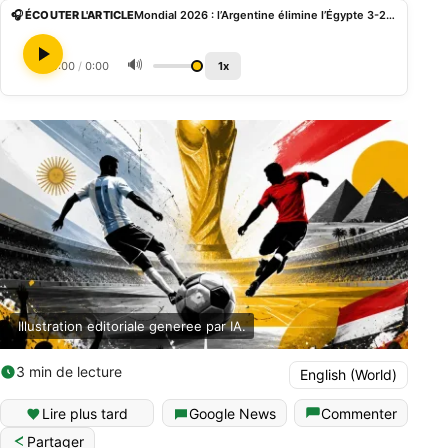
🎧 ÉCOUTER L'ARTICLE
Mondial 2026 : l’Argentine élimine l’Égypte 3-2 en huitièmes de finale
🔊
0:00
/
0:00
1x
Illustration editoriale generee par IA.
3 min de lecture
English (World)
Lire plus tard
Google News
Commenter
Partager