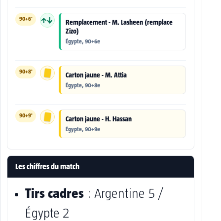
90+6'
↑↓
Remplacement - M. Lasheen (remplace
Zizo)
Égypte, 90+6e
90+8'
Carton jaune - M. Attia
Égypte, 90+8e
90+9'
Carton jaune - H. Hassan
Égypte, 90+9e
Les chiffres du match
Tirs cadres
: Argentine 5 /
Égypte 2