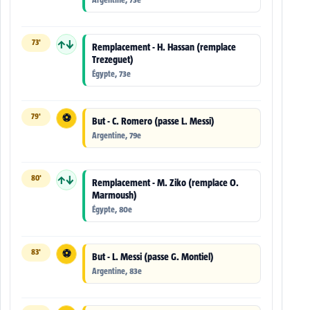
73'
↑↓
Remplacement - H. Hassan (remplace
Trezeguet)
Égypte, 73e
79'
⚽
But - C. Romero (passe L. Messi)
Argentine, 79e
80'
↑↓
Remplacement - M. Ziko (remplace O.
Marmoush)
Égypte, 80e
83'
⚽
But - L. Messi (passe G. Montiel)
Argentine, 83e