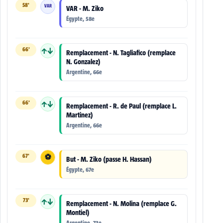
58'
VAR
VAR - M. Ziko
Égypte, 58e
66'
↑↓
Remplacement - N. Tagliafico (remplace
N. Gonzalez)
Argentine, 66e
66'
↑↓
Remplacement - R. de Paul (remplace L.
Martinez)
Argentine, 66e
67'
⚽
But - M. Ziko (passe H. Hassan)
Égypte, 67e
73'
↑↓
Remplacement - N. Molina (remplace G.
Montiel)
Argentine, 73e