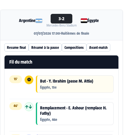
3-2
Argentine
Égypte
Mercedes-Benz Stadium
07/07/2026 17:00
·
Huitièmes de finale
Resume final
Résumé à la pause
Compositions
Avant-match
Fil du match
15'
⚽
But - Y. Ibrahim (passe M. Attia)
Égypte, 15e
46'
↑↓
Remplacement - E. Ashour (remplace H.
Fathy)
Égypte, 46e