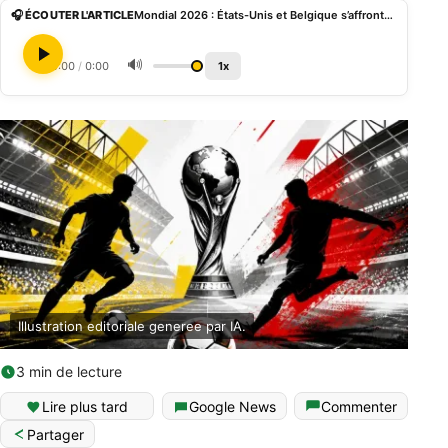
🎧 ÉCOUTER L'ARTICLE
Mondial 2026 : États-Unis et Belgique s’affrontent en huitièmes de finale à Seattle
🔊
0:00
/
0:00
1x
Illustration editoriale generee par IA.
3 min de lecture
English (World)
Lire plus tard
Google News
Commenter
Partager