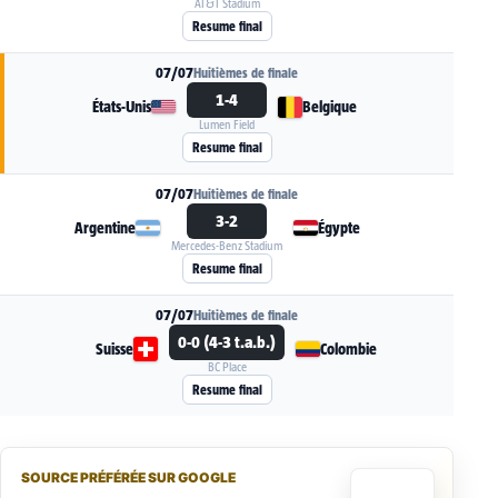
AT&T Stadium
Voir la fiche du match Portugal - Espagne
Resume final
07/07
Huitièmes de finale
1-4
États-Unis
Belgique
Lumen Field
Voir la fiche du match États-Unis - Belgique
Resume final
07/07
Huitièmes de finale
3-2
Argentine
Égypte
Mercedes-Benz Stadium
Voir la fiche du match Argentine - Égypte
Resume final
07/07
Huitièmes de finale
0-0 (4-3 t.a.b.)
Suisse
Colombie
BC Place
Voir la fiche du match Suisse - Colombie
Resume final
SOURCE PRÉFÉRÉE SUR GOOGLE