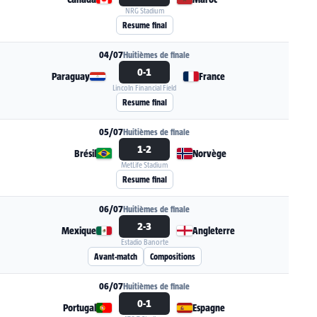
Canada
Maroc
NRG Stadium
Voir la fiche du match Canada - Maroc
Resume final
04/07
Huitièmes de finale
0-1
Paraguay
France
Lincoln Financial Field
Voir la fiche du match Paraguay - France
Resume final
05/07
Huitièmes de finale
1-2
Brésil
Norvège
MetLife Stadium
Voir la fiche du match Brésil - Norvège
Resume final
06/07
Huitièmes de finale
2-3
Mexique
Angleterre
Estadio Banorte
Voir la fiche du match Mexique - Angleterre
Avant-match
Compositions
06/07
Huitièmes de finale
0-1
Portugal
Espagne