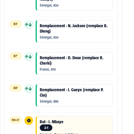
Sénégal, 83e
83'
↑↓
Remplacement - N. Jackson (remplace B.
Dieng)
Sénégal, 83e
87'
↑↓
Remplacement - D. Doue (remplace R.
Cherki)
France, 87e
88'
↑↓
Remplacement - I. Gueye (remplace P.
Ciss)
Sénégal, 88e
90+5'
⚽
But - I. Mbaye
2-1