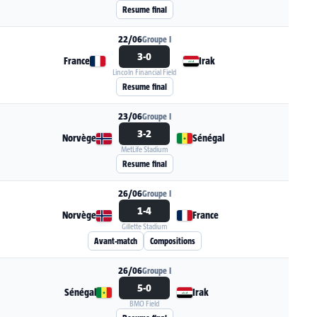
Voir la fiche du match Irak - Norvège
Resume final
22/06
Groupe I
3-0
France
Irak
Lincoln Financial Field
Voir la fiche du match France - Irak
Resume final
23/06
Groupe I
3-2
Norvège
Sénégal
MetLife Stadium
Voir la fiche du match Norvège - Sénégal
Resume final
26/06
Groupe I
1-4
Norvège
France
Gillette Stadium
Voir la fiche du match Norvège - France
Avant-match
Compositions
26/06
Groupe I
5-0
Sénégal
Irak
BMO Field
Voir la fiche du match Sénégal - Irak