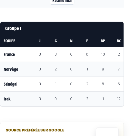
Resume final
Groupe I
EQUIPE
J
G
N
P
BP
BC
DI
France
3
3
0
0
10
2
8
Norvège
3
2
0
1
8
7
1
Sénégal
3
1
0
2
8
6
2
Irak
3
0
0
3
1
12
-1
SOURCE PRÉFÉRÉE SUR GOOGLE