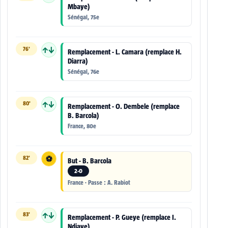
Mbaye)
Sénégal, 75e
76'
↑↓
Remplacement - L. Camara (remplace H.
Diarra)
Sénégal, 76e
80'
↑↓
Remplacement - O. Dembele (remplace
B. Barcola)
France, 80e
82'
⚽
But - B. Barcola
2-0
France · Passe : A. Rabiot
83'
↑↓
Remplacement - P. Gueye (remplace I.
Ndiaye)