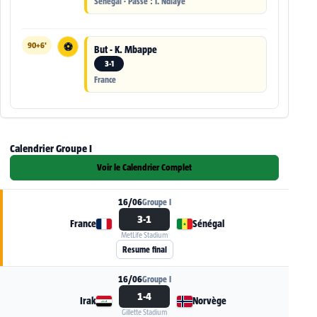
Sénégal · Passe : I. Ndiaye
90+6'
⚽
But - K. Mbappe
3-1
France
Calendrier Groupe I
Voir le Calendrier Complet
16/06
Groupe I
3-1
France
Sénégal
MetLife Stadium
Voir la fiche du match France - Sénégal
Resume final
16/06
Groupe I
1-4
Irak
Norvège
Gillette Stadium