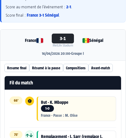
2-1
Score au moment de l’événement :
.
France 3-1 Sénégal
Score final :
.
3-1
France
Sénégal
MetLife Stadium
16/06/2026 20:00
·
Groupe I
Resume final
Résumé à la pause
Compositions
Avant-match
Fil du match
66'
⚽
But - K. Mbappe
1-0
France · Passe : M. Olise
75'
↑↓
Remplacement - I. Sarr (remplace I.