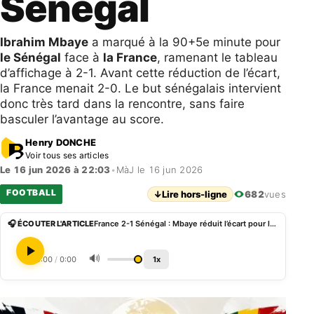
Sénégal
Ibrahim Mbaye
a marqué à la 90+5e minute pour
le Sénégal
face à
la France
, ramenant le tableau
d’affichage à 2-1. Avant cette réduction de l’écart,
la France menait 2-0. Le but sénégalais intervient
donc très tard dans la rencontre, sans faire
basculer l’avantage au score.
Henry DONCHE
Voir tous ses articles
Le 16 jun 2026 à 22:03
•
MàJ le 16 jun 2026
FOOTBALL
↓
Lire hors-ligne
682
vues
🎧 ÉCOUTER L'ARTICLE
France 2-1 Sénégal : Mbaye réduit l’écart pour le Sénégal
🔊
0:00
/
0:00
1x