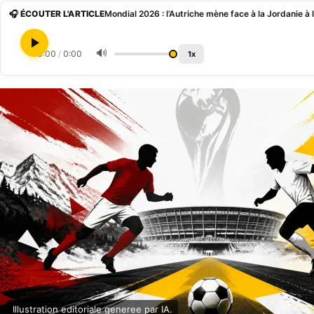
🎧 ÉCOUTER L'ARTICLE
Mondial 2026 : l’Autriche mène face à la Jordanie à 
🔊
0:00
/
0:00
1x
Illustration editoriale generee par IA.