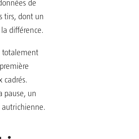
 données de
s tirs, dont un
la différence.
é totalement
 première
x cadrés.
a pause, un
 autrichienne.