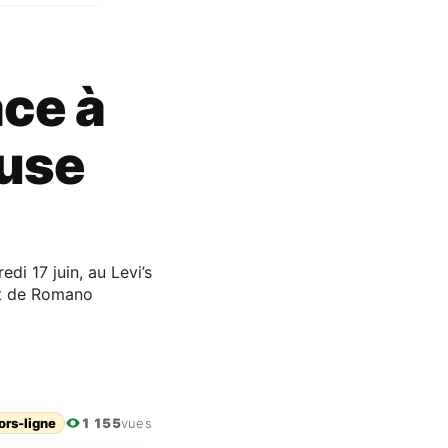
ace à
ause
di 17 juin, au Levi’s
ut de Romano
ors-ligne
1 155
vues