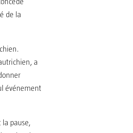
 concédé
é de la
ichien.
autrichien, a
 donner
seul événement
 la pause,