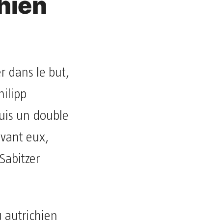
hien
 dans le but,
ilipp
puis un double
evant eux,
Sabitzer
u autrichien