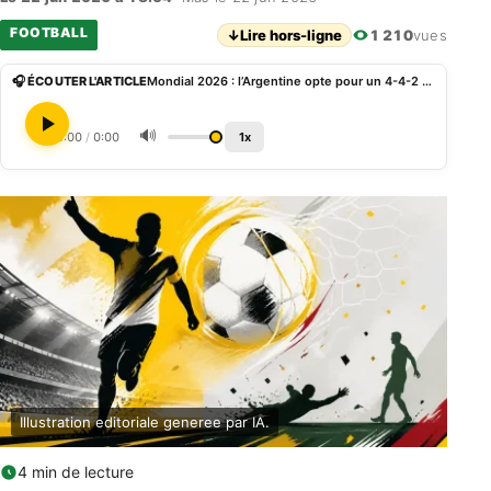
FOOTBALL
↓
Lire hors-ligne
1 210
vues
🎧 ÉCOUTER L'ARTICLE
Mondial 2026 : l’Argentine opte pour un 4-4-2 avec Messi et Lautaro face à l’Autriche en 4-2-3-1
🔊
0:00
/
0:00
1x
Illustration editoriale generee par IA.
4 min de lecture