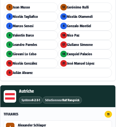
Juan Musso
Gerónimo Rulli
1
12
Nicolás Tagliafico
Nicolás Otamendi
3
19
Marcos Senesi
Gonzalo Montiel
2
4
Valentín Barco
Nico Paz
8
18
Leandro Paredes
Giuliano Simeone
5
17
Giovani Lo Celso
Exequiel Palacios
11
14
Nicolás González
José Manuel López
15
21
Julián Alvarez
9
Autriche
Système
4-2-3-1
Sélectionneur
Ralf Rangnick
TITULAIRES
11
Alexander Schlager
1