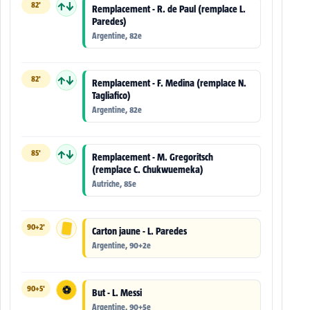
82'
↑↓
Remplacement - R. de Paul (remplace L.
Paredes)
Argentine, 82e
82'
↑↓
Remplacement - F. Medina (remplace N.
Tagliafico)
Argentine, 82e
85'
↑↓
Remplacement - M. Gregoritsch
(remplace C. Chukwuemeka)
Autriche, 85e
90+2'
Carton jaune - L. Paredes
Argentine, 90+2e
90+5'
⚽
But - L. Messi
Argentine, 90+5e