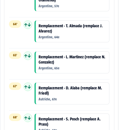
Otamendi)
Argentine, 57e
64'
↑↓
Remplacement - T. Almada (remplace J.
Alvarez)
Argentine, 64e
65'
↑↓
Remplacement - L. Martinez (remplace N.
Gonzalez)
Argentine, 65e
67'
↑↓
Remplacement - D. Alaba (remplace M.
Friedl)
Autriche, 67e
68'
↑↓
Remplacement - S. Posch (remplace A.
Prass)