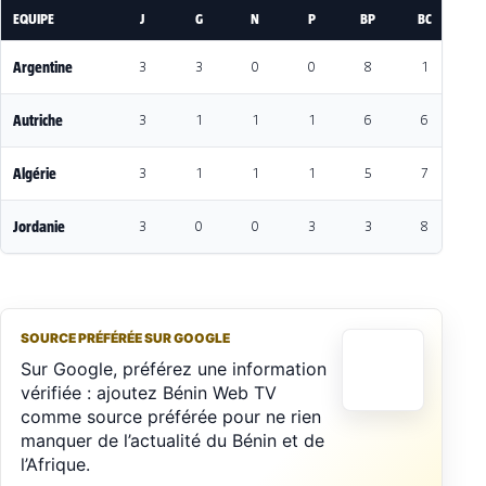
EQUIPE
J
G
N
P
BP
BC
DI
Argentine
3
3
0
0
8
1
7
Autriche
3
1
1
1
6
6
0
Algérie
3
1
1
1
5
7
-
Jordanie
3
0
0
3
3
8
-
SOURCE PRÉFÉRÉE SUR GOOGLE
Sur Google, préférez une information
vérifiée : ajoutez Bénin Web TV
comme source préférée pour ne rien
manquer de l’actualité du Bénin et de
l’Afrique.