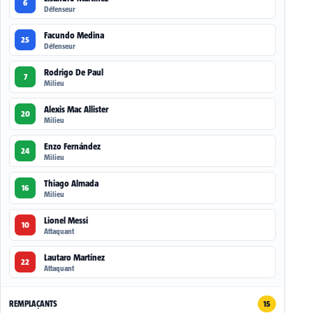
6
Défenseur
Facundo Medina
25
Défenseur
Rodrigo De Paul
7
Milieu
Alexis Mac Allister
20
Milieu
Enzo Fernández
24
Milieu
Thiago Almada
16
Milieu
Lionel Messi
10
Attaquant
Lautaro Martínez
22
Attaquant
REMPLAÇANTS
15