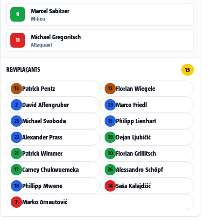
Marcel Sabitzer
9
Milieu
Michael Gregoritsch
11
Attaquant
REMPLAÇANTS
15
Patrick Pentz
Florian Wiegele
13
12
David Affengruber
Marco Friedl
2
23
Michael Svoboda
Philipp Lienhart
25
15
Alexander Prass
Dejan Ljubičić
22
19
Patrick Wimmer
Florian Grillitsch
21
10
Carney Chukwuemeka
Alessandro Schöpf
17
26
Phillipp Mwene
Saša Kalajdžić
16
14
Marko Arnautović
7