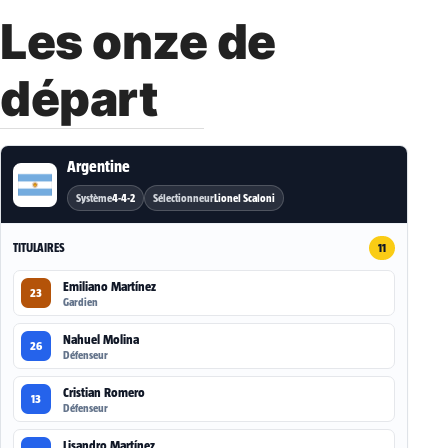
Les onze de
départ
Argentine
Système
4-4-2
Sélectionneur
Lionel Scaloni
TITULAIRES
11
Emiliano Martínez
23
Gardien
Nahuel Molina
26
Défenseur
Cristian Romero
13
Défenseur
Lisandro Martínez