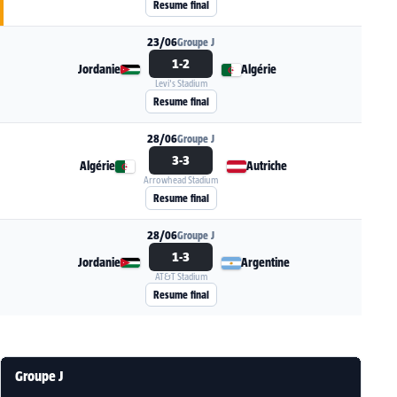
Resume final
23/06
Groupe J
1-2
Jordanie
Algérie
Levi's Stadium
Voir la fiche du match Jordanie - Algérie
Resume final
28/06
Groupe J
3-3
Algérie
Autriche
Arrowhead Stadium
Voir la fiche du match Algérie - Autriche
Resume final
28/06
Groupe J
1-3
Jordanie
Argentine
AT&T Stadium
Voir la fiche du match Jordanie - Argentine
Resume final
Groupe J