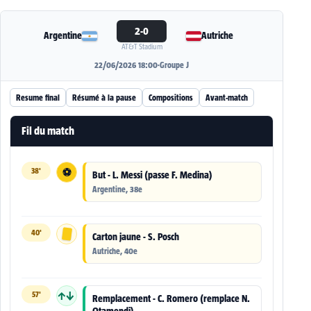
2-0
Argentine
Autriche
AT&T Stadium
22/06/2026 18:00
·
Groupe J
Resume final
Résumé à la pause
Compositions
Avant-match
Fil du match
38'
⚽
But - L. Messi (passe F. Medina)
Argentine, 38e
40'
Carton jaune - S. Posch
Autriche, 40e
57'
↑↓
Remplacement - C. Romero (remplace N.