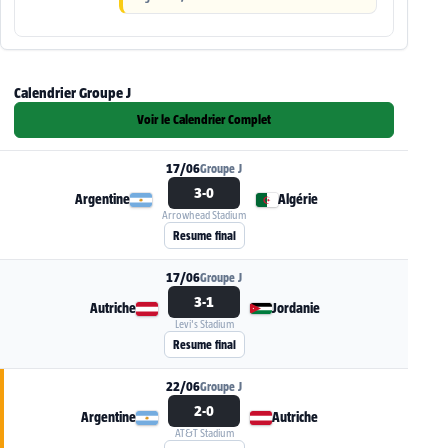
Calendrier Groupe J
Voir le Calendrier Complet
17/06
Groupe J
3-0
Argentine
Algérie
Arrowhead Stadium
Voir la fiche du match Argentine - Algérie
Resume final
17/06
Groupe J
3-1
Autriche
Jordanie
Levi's Stadium
Voir la fiche du match Autriche - Jordanie
Resume final
22/06
Groupe J
2-0
Argentine
Autriche
AT&T Stadium
Voir la fiche du match Argentine - Autriche