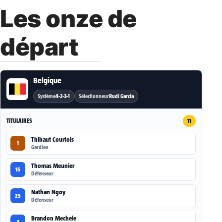
Les onze de
départ
Belgique
Système
4-2-3-1
Sélectionneur
Rudi Garcia
TITULAIRES
11
Thibaut Courtois
1
Gardien
Thomas Meunier
15
Défenseur
Nathan Ngoy
25
Défenseur
Brandon Mechele
4