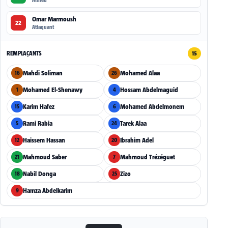
Milieu
Omar Marmoush
22
Attaquant
REMPLAÇANTS
15
Mahdi Soliman
Mohamed Alaa
16
26
Mohamed El-Shenawy
Hossam Abdelmaguid
1
4
Karim Hafez
Mohamed Abdelmonem
15
6
Rami Rabia
Tarek Alaa
5
24
Haissem Hassan
Ibrahim Adel
12
20
Mahmoud Saber
Mahmoud Trézéguet
21
7
Nabil Donga
Zizo
18
25
Hamza Abdelkarim
9