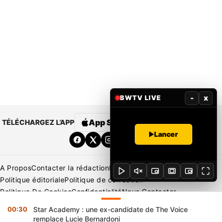
-
x
BWTV LIVE
App Store
Google Play
TÉLÉCHARGEZ L’APP
Lancer
A Propos
Contacter la rédaction
Rédaction
Mentions légales
Politique éditoriale
Politique de correction
Politique De Cookies
Confidentialité
Nous Contacter
Applications
BeNews | France
BeNews | Ivoire
00:30
Star Academy : une ex-candidate de The Voice
Copyright © 2026 BENIN WEB TV | Tous Droits Réservés
remplace Lucie Bernardoni