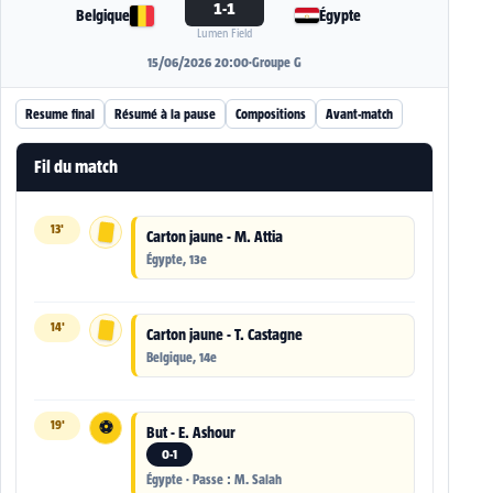
1-1
Belgique
Égypte
Lumen Field
15/06/2026 20:00
·
Groupe G
Resume final
Résumé à la pause
Compositions
Avant-match
Fil du match
13'
Carton jaune - M. Attia
Égypte, 13e
14'
Carton jaune - T. Castagne
Belgique, 14e
19'
⚽
But - E. Ashour
0-1
Égypte · Passe : M. Salah