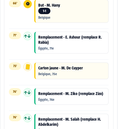
66'
⚽
But - M. Hany
1-1
Belgique
71'
↑↓
Remplacement - E. Ashour (remplace R.
Rabia)
Égypte, 71e
75'
Carton jaune - M. De Cuyper
Belgique, 75e
76'
↑↓
Remplacement - M. Ziko (remplace Zizo)
Égypte, 76e
76'
↑↓
Remplacement - M. Salah (remplace H.
Abdelkarim)