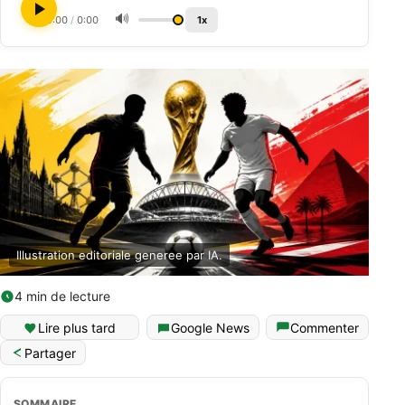
🔊
0:00
/
0:00
1x
Illustration editoriale generee par IA.
4 min de lecture
Lire plus tard
Google News
Commenter
Partager
SOMMAIRE