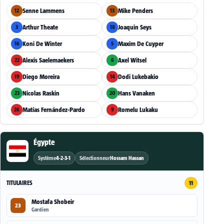
Senne Lammens
Mike Penders
12
13
Arthur Theate
Joaquin Seys
3
18
Koni De Winter
Maxim De Cuyper
16
5
Alexis Saelemaekers
Axel Witsel
22
6
Diego Moreira
Dodi Lukebakio
19
14
Nicolas Raskin
Hans Vanaken
23
20
Matías Fernández-Pardo
Romelu Lukaku
26
9
Égypte
Système
4-2-3-1
Sélectionneur
Hossam Hassan
TITULAIRES
11
Mostafa Shobeir
23
Gardien