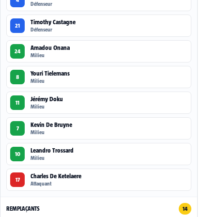
Défenseur
Timothy Castagne
21
Défenseur
Amadou Onana
24
Milieu
Youri Tielemans
8
Milieu
Jérémy Doku
11
Milieu
Kevin De Bruyne
7
Milieu
Leandro Trossard
10
Milieu
Charles De Ketelaere
17
Attaquant
REMPLAÇANTS
14