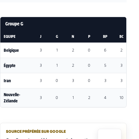
Groupe G
EQUIPE
J
G
N
P
BP
BC
DI
Belgique
3
1
2
0
6
2
4
Égypte
3
1
2
0
5
3
2
Iran
3
0
3
0
3
3
0
Nouvelle-
3
0
1
2
4
10
-
Zélande
SOURCE PRÉFÉRÉE SUR GOOGLE