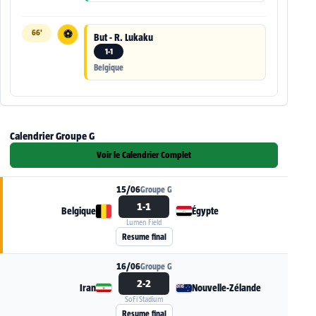
66'
⚽
But - R. Lukaku
1-1
Belgique
Calendrier Groupe G
Voir le Calendrier Complet
15/06
Groupe G
1-1
Belgique
Égypte
Lumen Field
Voir la fiche du match Belgique - Égypte
Resume final
16/06
Groupe G
2-2
Iran
Nouvelle-Zélande
SoFi Stadium
Voir la fiche du match Iran - Nouvelle-Zélande
Resume final