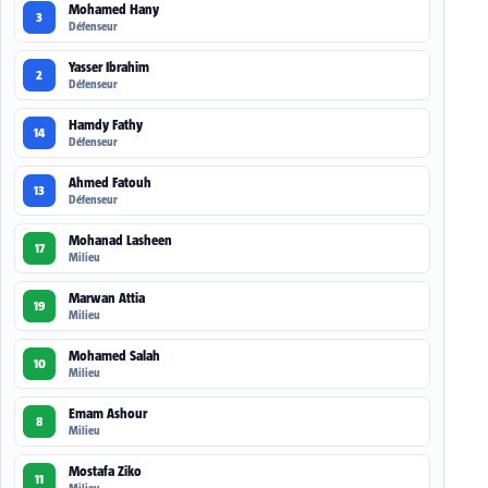
Mohamed Hany
3
Défenseur
Yasser Ibrahim
2
Défenseur
Hamdy Fathy
14
Défenseur
Ahmed Fatouh
13
Défenseur
Mohanad Lasheen
17
Milieu
Marwan Attia
19
Milieu
Mohamed Salah
10
Milieu
Emam Ashour
8
Milieu
Mostafa Ziko
11