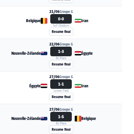
21/06
Groupe G
0-0
Belgique
Iran
SoFi Stadium
Voir la fiche du match Belgique - Iran
Resume final
22/06
Groupe G
1-3
Nouvelle-Zélande
Égypte
BC Place
Voir la fiche du match Nouvelle-Zélande - Égyp
Resume final
27/06
Groupe G
1-1
Égypte
Iran
Lumen Field
Voir la fiche du match Égypte - Iran
Resume final
27/06
Groupe G
1-5
Nouvelle-Zélande
Belgique
BC Place
Voir la fiche du match Nouvelle-Zélande - Belg
Resume final