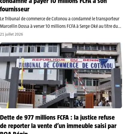
condamné à payer 10 millions FCFA à son
fournisseur
Le Tribunal de commerce de Cotonou a condamné le transporteur
Marcellin Dossa à verser 10 millions FCFA à Serge Oké au titre du
solde impayé d’une cargaison de produits pétroliers. Le
21 juillet 2026
fournisseur devra toutefois payer deux millions FCFA à son…
Dette de 977 millions FCFA : la justice refuse
de reporter la vente d’un immeuble saisi par