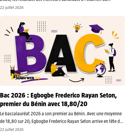
baccalauréat session de Juin 2026. La série G2 vient en tête du
22 juillet 2026
classement avec le premier au plan national. D’ailleurs, au…
Bac 2026 : Egbogbe Frederico Rayan Seton,
premier du Bénin avec 18,80/20
Le baccalauréat 2026 a son premier au Bénin. Avec une moyenne
de 18,80 sur 20, Egbogbe Frederico Rayan Seton arrive en tête du
classement national établi par la Direction de l’Office du
22 juillet 2026
Baccalauréat. Une performance qui le distingue parmi plus…