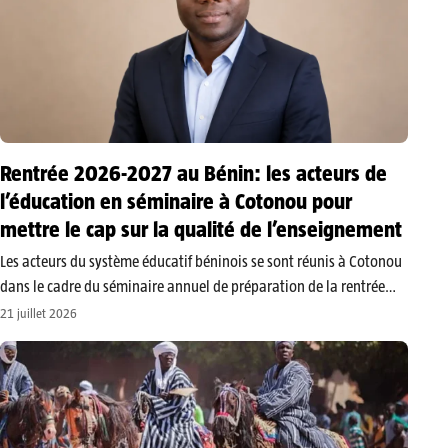
Rentrée 2026-2027 au Bénin: les acteurs de
l’éducation en séminaire à Cotonou pour
mettre le cap sur la qualité de l’enseignement
​Les acteurs du système éducatif béninois se sont réunis à Cotonou
dans le cadre du séminaire annuel de préparation de la rentrée
scolaire et universitaire 2026-2027. Les travaux ont été ouverts le
21 juillet 2026
lundi 20 juillet 2026 par le président du…