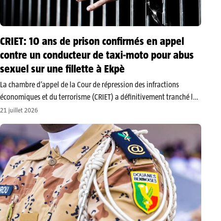
CRIET: 10 ans de prison confirmés en appel
contre un conducteur de taxi-moto pour abus
sexuel sur une fillette à Ekpè
​La chambre d’appel de la Cour de répression des infractions
économiques et du terrorisme (CRIET) a définitivement tranché le
dossier opposant le ministère public à un conducteur de taxi-moto
21 juillet 2026
poursuivi pour des faits d’abus sexuel sur une fillette de 10…