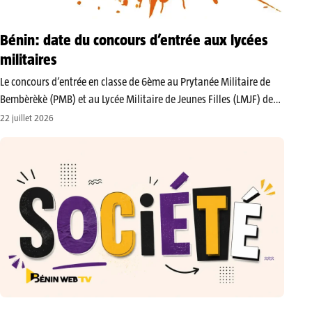
Bénin: date du concours d’entrée aux lycées
militaires
​Le concours d’entrée en classe de 6ème au Prytanée Militaire de
Bembèrèkè (PMB) et au Lycée Militaire de Jeunes Filles (LMJF) de
Natitingou se déroulera ce jeudi 23 juillet 2026. L’annonce a été
22 juillet 2026
rendue publique à travers un communiqué officiel…