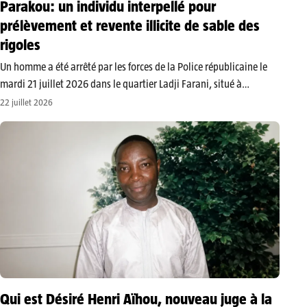
Parakou: un individu interpellé pour
prélèvement et revente illicite de sable des
rigoles
​Un homme a été arrêté par les forces de la Police républicaine le
mardi 21 juillet 2026 dans le quartier Ladji Farani, situé à
Parakou. Il est soupçonné de prélever illicitement du sable issu des
22 juillet 2026
rigoles d’évacuation des eaux afin…
Qui est Désiré Henri Aïhou, nouveau juge à la