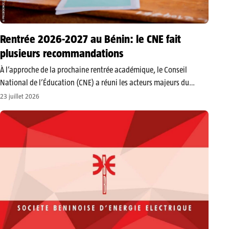
Rentrée 2026-2027 au Bénin: le CNE fait
plusieurs recommandations
​À l’approche de la prochaine rentrée académique, le Conseil
National de l’Éducation (CNE) a réuni les acteurs majeurs du
système éducatif lors de son séminaire annuel préparatoire. Au
23 juillet 2026
cœur des réflexions : l’amélioration continue de la qualité de
l’enseignement et…