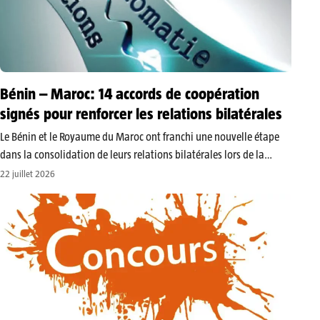
Bénin – Maroc: 14 accords de coopération
signés pour renforcer les relations bilatérales
​Le Bénin et le Royaume du Maroc ont franchi une nouvelle étape
dans la consolidation de leurs relations bilatérales lors de la
septième session de la Commission mixte de coopération, tenue le
22 juillet 2026
mardi 21 juillet 2026 à Cotonou. Les travaux…