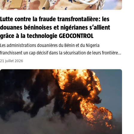
Lutte contre la fraude transfrontalière: les
douanes béninoises et nigérianes s’allient
grâce à la technologie GEOCONTROL
​Les administrations douanières du Bénin et du Nigeria
franchissent un cap décisif dans la sécurisation de leurs frontières
communes. À la suite d’une réunion stratégique organisée dans la
21 juillet 2026
salle de conférence de la CEDEAO au poste-frontière juxtaposé de
Sèmè-Kraké, les…