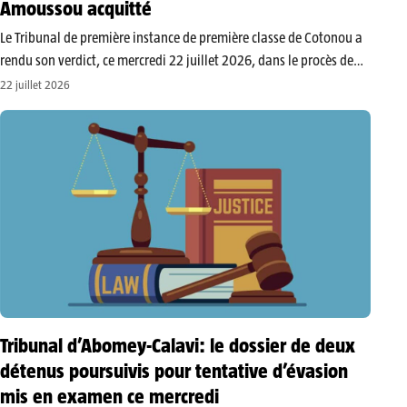
Amoussou acquitté
Le Tribunal de première instance de première classe de Cotonou a
rendu son verdict, ce mercredi 22 juillet 2026, dans le procès de
l’affaire Dangnivo. Au terme des débats, Codjo Cossi Alofa a été
22 juillet 2026
condamné à 30 ans de réclusion…
Tribunal d’Abomey-Calavi: le dossier de deux
détenus poursuivis pour tentative d’évasion
mis en examen ce mercredi