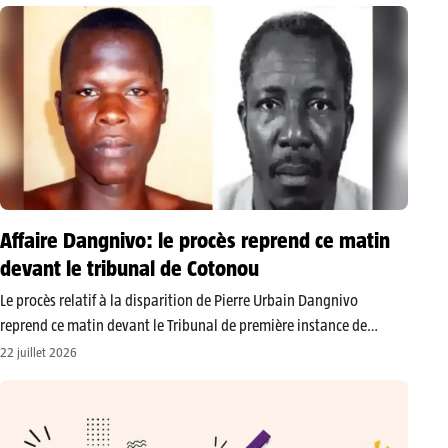
de jeunes filles. L’annonce a été faite…
Affaire Dangnivo: le procès reprend ce matin
devant le tribunal de Cotonou
Le procès relatif à la disparition de Pierre Urbain Dangnivo
reprend ce matin devant le Tribunal de première instance de
première classe de Cotonou. Cette nouvelle audience s’inscrit dans
22 juillet 2026
la poursuite d’un dossier judiciaire vieux de près de seize ans,…