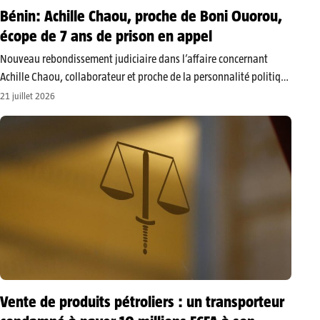
Bénin: Achille Chaou, proche de Boni Ouorou,
écope de 7 ans de prison en appel
Nouveau rebondissement judiciaire dans l’affaire concernant
Achille Chaou, collaborateur et proche de la personnalité politique
Boni Ouorou. Alors qu’il avait bénéficié d’une relaxe en première
21 juillet 2026
instance, l’accusé a vu son sort basculer devant la juridiction
d’appel, qui l’a reconnu coupable…
Vente de produits pétroliers : un transporteur