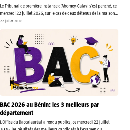
​Le Tribunal de première instance d’Abomey-Calavi s’est penché, ce
mercredi 22 juillet 2026, sur le cas de deux détenus de la maison
d’arrêt , tous deux poursuivis pour des faits présumés de tentative
22 juillet 2026
d’évasion. Au terme des débats, le tribunal…
BAC 2026 au Bénin: les 3 meilleurs par
département
L’Office du Baccalauréat a rendu publics, ce mercredi 22 juillet
2026, les résultats des meilleurs candidats à l’examen du