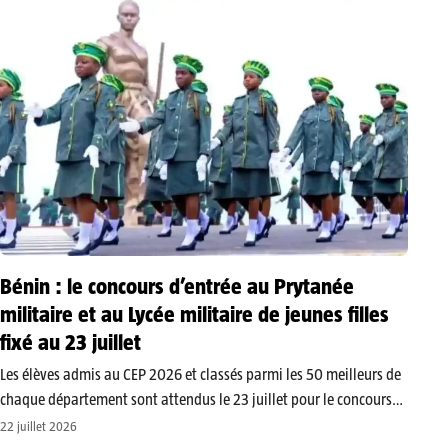
Egbogbé Frederico Rayan…
Bénin : le concours d’entrée au Prytanée
militaire et au Lycée militaire de jeunes filles
fixé au 23 juillet
Les élèves admis au CEP 2026 et classés parmi les 50 meilleurs de
chaque département sont attendus le 23 juillet pour le concours
d’entrée au Prytanée militaire de Bembèrèkè et au Lycée militaire
22 juillet 2026