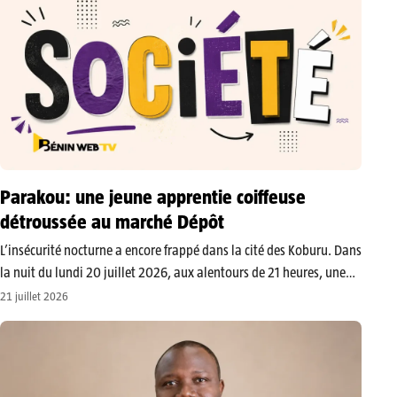
Parakou: une jeune apprentie coiffeuse
détroussée au marché Dépôt
L’insécurité nocturne a encore frappé dans la cité des Koburu. Dans
la nuit du lundi 20 juillet 2026, aux alentours de 21 heures, une
jeune apprentie coiffeuse a été la cible d’un vol à l’arraché aux
21 juillet 2026
abords du marché Dépôt…