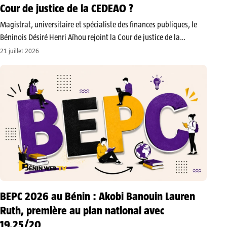
Cour de justice de la CEDEAO ?
Magistrat, universitaire et spécialiste des finances publiques, le
Béninois Désiré Henri Aïhou rejoint la Cour de justice de la
CEDEAO. Nommé lors du sommet de Freetown, il siègera pendant
21 juillet 2026
quatre ans au sein de l’institution chargée de faire respecter le…
BEPC 2026 au Bénin : Akobi Banouin Lauren
Ruth, première au plan national avec
19,25/20