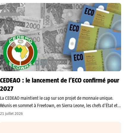
victime d’un suicide présumé. ​Selon les témoignages recueillis par
Peace FM…
CEDEAO : le lancement de l’ECO confirmé pour
2027
La CEDEAO maintient le cap sur son projet de monnaie unique.
Réunis en sommet à Freetown, en Sierra Leone, les chefs d’État et
de gouvernement ont réaffirmé leur volonté de lancer l’ECO en
21 juillet 2026
2027. Toutefois, seuls les pays remplissant les…