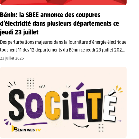
Bénin: la SBEE annonce des coupures
d’électricité dans plusieurs départements ce
jeudi 23 juillet
​Des perturbations majeures dans la fourniture d’énergie électrique
touchent 11 des 12 départements du Bénin ce jeudi 23 juillet 2026.
Dans un communiqué publié le mardi 21 juillet, la Société
23 juillet 2026
béninoise d’énergie électrique (SBEE) invite ses abonnés à prendre
les…