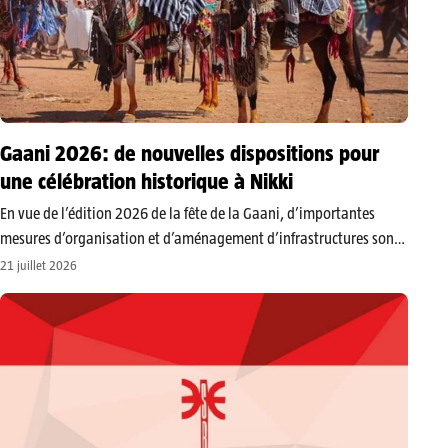
Gaani 2026: de nouvelles dispositions pour
une célébration historique à Nikki
En vue de l’édition 2026 de la fête de la Gaani, d’importantes
mesures d’organisation et d’aménagement d’infrastructures sont
déployées afin d’offrir une célébration d’une envergure inédite. ​La
21 juillet 2026
Cour impériale de Nikki a officiellement dévoilé le calendrier des
célébrations rituelles. Les…