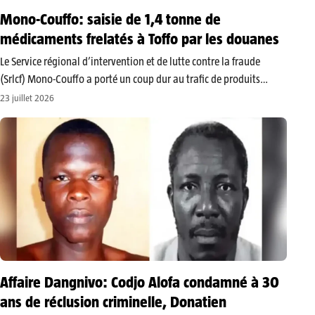
Mono-Couffo: saisie de 1,4 tonne de
médicaments frelatés à Toffo par les douanes
​Le Service régional d’intervention et de lutte contre la fraude
(Srlcf) Mono-Couffo a porté un coup dur au trafic de produits
illicites. Dans la nuit du dimanche 19 juillet 2026, les agents
23 juillet 2026
douaniers ont intercepté un véhicule transportant 1 400…
Affaire Dangnivo: Codjo Alofa condamné à 30
ans de réclusion criminelle, Donatien