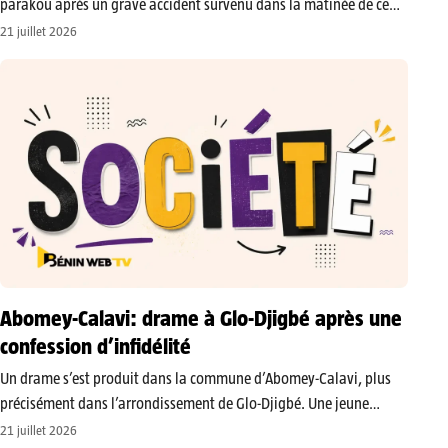
parakou après un grave accident survenu dans la matinée de ce
mardi 21 juillet 2026. La collision s’est produite au carrefour «
21 juillet 2026
Acca et Fils », un axe à…
Abomey-Calavi: drame à Glo-Djigbé après une
confession d’infidélité
​Un drame s’est produit dans la commune d’Abomey-Calavi, plus
précisément dans l’arrondissement de Glo-Djigbé. Une jeune
femme âgée de 24 ans a été retrouvée sans vie à son domicile,
21 juillet 2026