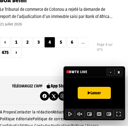
BOA Bénin
Le Tribunal de commerce de Cotonou a rejeté la demande de
report de l’adjudication d’un immeuble saisi par Bank of Africa
Bénin dans le cadre du recouvrement d’une créance de plus de 977
21 juillet 2026
millions FCFA sur la société ALGOAW SA.…
‹
1
2
3
4
5
6
…
Page 4 sur
475
475
›
-
x
BWTV LIVE
App Store
Google Play
TÉLÉCHARGEZ L’APP
Lancer
A Propos
Contacter la rédaction
Rédaction
Mentions légales
Politique éditoriale
Politique de correction
Politique De Cookies
Confidentialité
Nous Contacter
Applications
BeNews | France