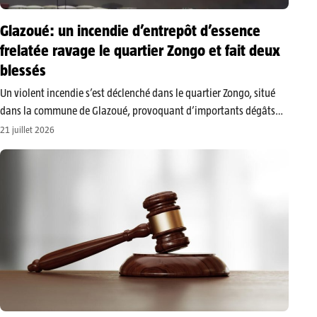
Glazoué: un incendie d’entrepôt d’essence
frelatée ravage le quartier Zongo et fait deux
blessés
Un violent incendie s’est déclenché dans le quartier Zongo, situé
dans la commune de Glazoué, provoquant d’importants dégâts
matériels et faisant deux blessés, rapporte Africaho. Le sinistre a
21 juillet 2026
pris naissance dans un entrepôt servant au stockage d’essence de
contrebande.​Les flammes,…