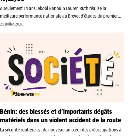
À seulement 14 ans, Akobi Banouin Lauren Ruth réalise la
meilleure performance nationale au Brevet d’études du premier
cycle (BEPC), session de juin 2026. Élève au Lycée militaire des
21 juillet 2026
jeunes filles Général Mathieu Kérékou de Natitingou, elle s’impose
en tête…
Bénin: des blessés et d’importants dégâts
matériels dans un violent accident de la route
​La sécurité routière est de nouveau au cœur des préoccupations à