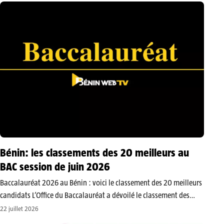
Bénin: les classements des 20 meilleurs au
BAC session de juin 2026
Baccalauréat 2026 au Bénin : voici le classement des 20 meilleurs
candidats L’Office du Baccalauréat a dévoilé le classement des
meilleurs candidats à l’examen du Baccalauréat, session unique
22 juillet 2026
de juin 2026. Avec une moyenne exceptionnelle de 18,80/20,