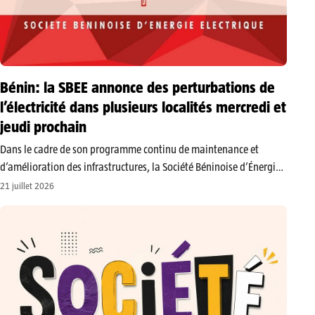
Bénin: la SBEE annonce des perturbations de
l’électricité dans plusieurs localités mercredi et
jeudi prochain
​Dans le cadre de son programme continu de maintenance et
d’amélioration des infrastructures, la Société Béninoise d’Énergie
Électrique (SBEE) réalise des travaux techniques sur l’ensemble du
21 juillet 2026
territoire national. Des coupures et perturbations temporaires
dans la fourniture de l’électricité sont à…