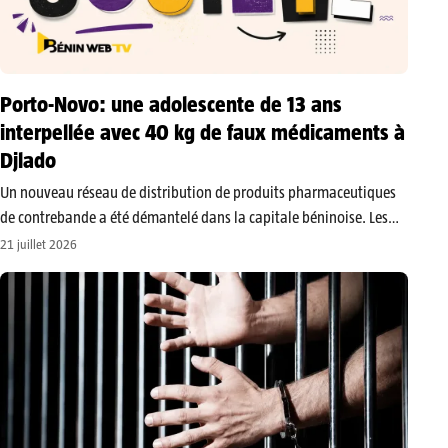
Porto-Novo: une adolescente de 13 ans
interpellée avec 40 kg de faux médicaments à
Djlado
​Un nouveau réseau de distribution de produits pharmaceutiques
de contrebande a été démantelé dans la capitale béninoise. Les
éléments du commissariat du 5e arrondissement de Porto-Novo
21 juillet 2026
ont effectué une descente fructueuse au quartier Djlado,
conduisant à la saisie de près…