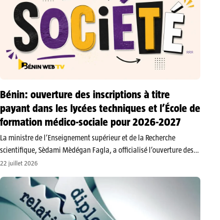
Bénin: ouverture des inscriptions à titre
payant dans les lycées techniques et l’École de
formation médico-sociale pour 2026-2027
​La ministre de l’Enseignement supérieur et de la Recherche
scientifique, Sèdami Mèdégan Fagla, a officialisé l’ouverture des
inscriptions pour les formations à titre payant dans plusieurs
22 juillet 2026
établissements publics d’enseignement technique et
professionnel. L’annonce a été faite à travers un communiqué…