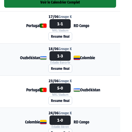
Voir le Calendrier Complet
17/06
Groupe K
1-1
Portugal
RD Congo
NRG Stadium
Voir la fiche du match Portugal - RD Congo
Resume final
18/06
Groupe K
1-3
Ouzbékistan
Colombie
Estadio Banorte
Voir la fiche du match Ouzbékistan - Colombie
Resume final
23/06
Groupe K
5-0
Portugal
Ouzbékistan
NRG Stadium
Voir la fiche du match Portugal - Ouzbékistan
Resume final
24/06
Groupe K
1-0
Colombie
RD Congo
Estadio Akron
Voir la fiche du match Colombie - RD Congo