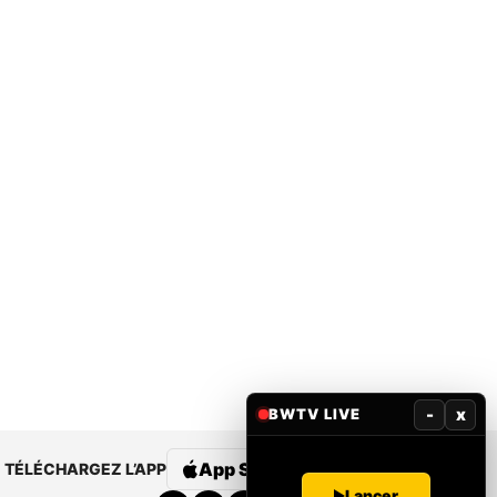
-
x
BWTV LIVE
App Store
Google Play
TÉLÉCHARGEZ L’APP
Lancer