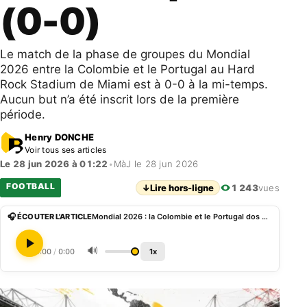
(0-0)
Le match de la phase de groupes du Mondial
2026 entre la Colombie et le Portugal au Hard
Rock Stadium de Miami est à 0-0 à la mi-temps.
Aucun but n’a été inscrit lors de la première
période.
Henry DONCHE
Voir tous ses articles
Le 28 jun 2026 à 01:22
•
MàJ le 28 jun 2026
FOOTBALL
↓
Lire hors-ligne
1 243
vues
🎧 ÉCOUTER L'ARTICLE
Mondial 2026 : la Colombie et le Portugal dos à dos à la pause (0-0)
🔊
0:00
/
0:00
1x