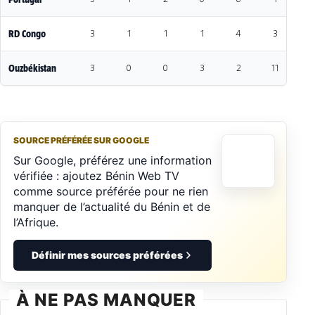
Portugal
3
1
2
0
6
1
5
RD Congo
3
1
1
1
4
3
1
Ouzbékistan
3
0
0
3
2
11
-
SOURCE PRÉFÉRÉE SUR GOOGLE
Sur Google, préférez une information
vérifiée : ajoutez Bénin Web TV
comme source préférée pour ne rien
manquer de l’actualité du Bénin et de
l’Afrique.
Définir mes sources préférées
À NE PAS MANQUER