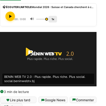
🎧 ÉCOUTER L'ARTICLE
Mondial 2026 : Suisse et Canada cherchent à consolider leur position dans le Groupe B
🔊
0:00
/
0:00
1x
BENIN WEB TV 2.0 : Plus rapide. Plus riche. Plus social.
social.beninwebtv.bj
3 min de lecture
English (World)
Lire plus tard
Google News
Commenter