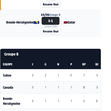
BC Place
Voir la fiche du match Suisse - Canada
Resume final
24/06
Groupe B
3-1
Bosnie-Herzégovine
Qatar
Lumen Field
Voir la fiche du match Bosnie-Herzégovine - Qa
Resume final
Groupe B
EQUIPE
J
G
N
P
BP
BC
DI
Suisse
3
2
1
0
7
3
4
Canada
3
1
1
1
8
3
5
Bosnie-
3
1
1
1
5
6
-1
Herzégovine