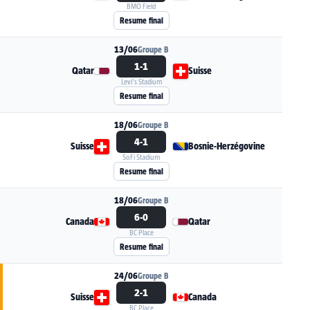
Canada
Bosnie-Herzégovine
BMO Field
Voir la fiche du match Canada - Bosnie-Herzég
Resume final
13/06
Groupe B
1-1
Qatar
Suisse
Levi's Stadium
Voir la fiche du match Qatar - Suisse
Resume final
18/06
Groupe B
4-1
Suisse
Bosnie-Herzégovine
SoFi Stadium
Voir la fiche du match Suisse - Bosnie-Herzégo
Resume final
18/06
Groupe B
6-0
Canada
Qatar
BC Place
Voir la fiche du match Canada - Qatar
Resume final
24/06
Groupe B
2-1
Suisse
Canada