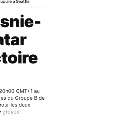
ciale à Seattle
osnie-
atar
toire
à 20h00 GMT+1 au
upes du Groupe B de
pour les deux
e groupe.