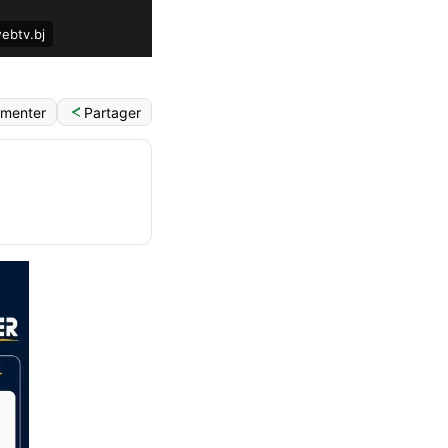
webtv.bj
Partager
menter