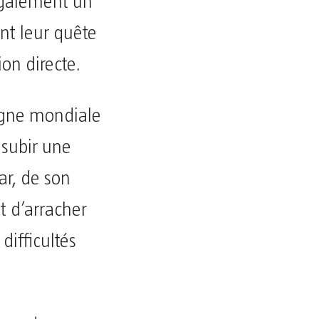
 également un
ent leur quête
ion directe.
agne mondiale
 subir une
ar, de son
t d’arracher
difficultés