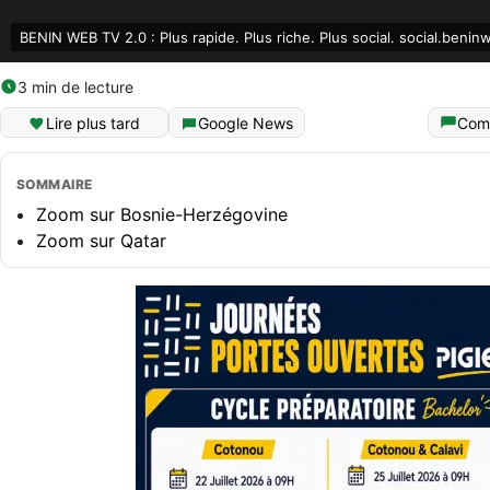
BENIN WEB TV 2.0 : Plus rapide. Plus riche. Plus social. social.benin
3 min de lecture
Lire plus tard
Google News
Com
SOMMAIRE
Zoom sur Bosnie-Herzégovine
Zoom sur Qatar