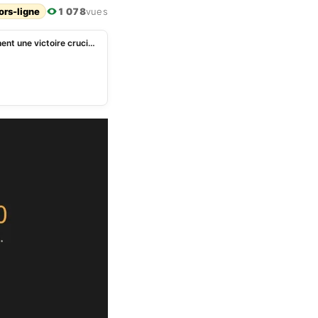
ors-ligne
1 078
vues
Mondial 2026 : Bosnie-Herzégovine et Qatar cherchent une victoire cruciale à Seattle