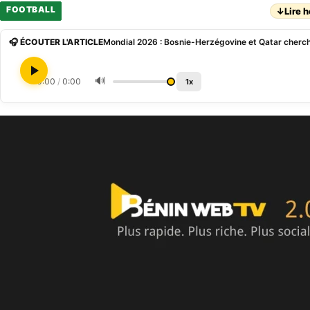
FOOTBALL
↓
Lire h
🎧 ÉCOUTER L'ARTICLE
🔊
0:00
/
0:00
1x