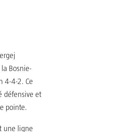
ergej
la Bosnie-
 4-4-2. Ce
té défensive et
e pointe.
nt une ligne