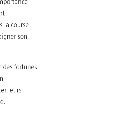
importance
nt
s la course
oigner son
c des fortunes
in
er leurs
e.