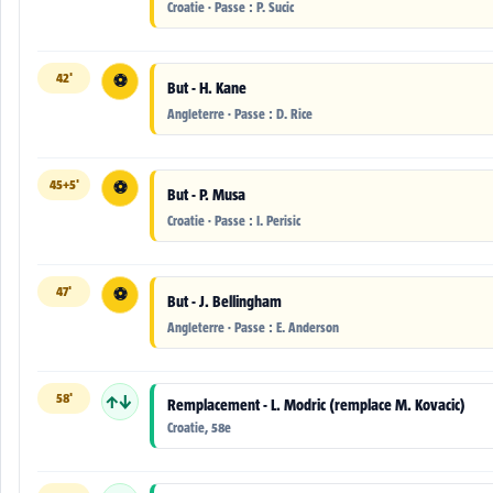
Croatie · Passe : P. Sucic
42'
⚽
But - H. Kane
Angleterre · Passe : D. Rice
45+5'
⚽
But - P. Musa
Croatie · Passe : I. Perisic
47'
⚽
But - J. Bellingham
Angleterre · Passe : E. Anderson
58'
↑↓
Remplacement - L. Modric (remplace M. Kovacic)
Croatie, 58e