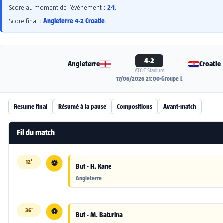
2-1
Score au moment de l’événement :
.
Angleterre 4-2 Croatie
Score final :
.
4-2
Angleterre
Croatie
AT&T Stadium
17/06/2026 21:00
·
Groupe L
Resume final
Résumé à la pause
Compositions
Avant-match
Fil du match
12'
⚽
But - H. Kane
Angleterre
36'
⚽
But - M. Baturina