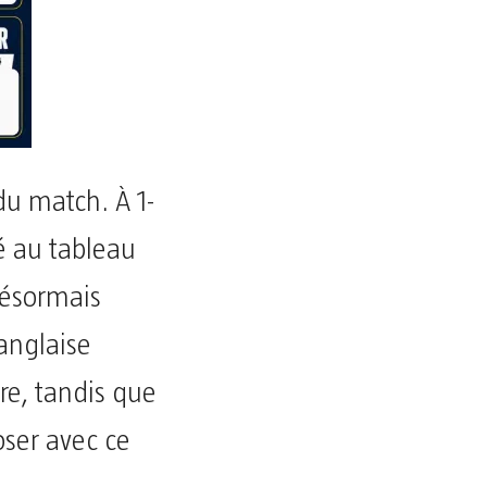
u match. À 1-
é au tableau
désormais
 anglaise
re, tandis que
oser avec ce