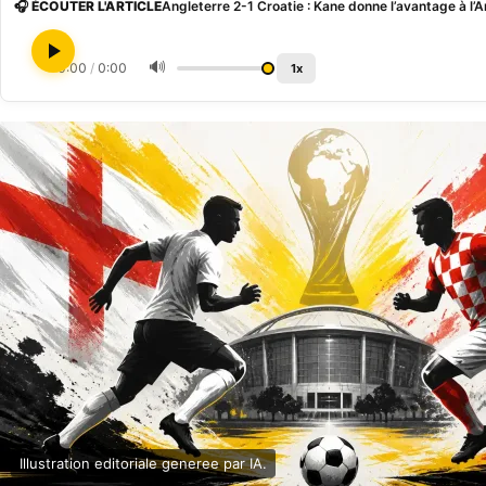
🎧 ÉCOUTER L'ARTICLE
Angleterre 2-1 Croatie : Kane donne l’avantage à l’
🔊
0:00
/
0:00
1x
Illustration editoriale generee par IA.