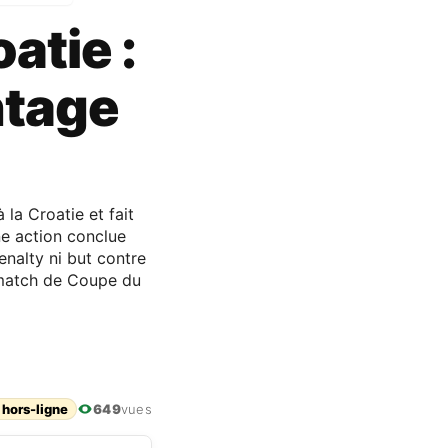
atie :
ntage
la Croatie et fait
une action conclue
enalty ni but contre
 match de Coupe du
 hors-ligne
649
vues