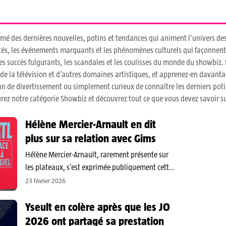
mé des dernières nouvelles, potins et tendances qui animent l’univers des
rités, les événements marquants et les phénomènes culturels qui façonnent
les succès fulgurants, les scandales et les coulisses du monde du showbiz. R
de la télévision et d’autres domaines artistiques, et apprenez-en davantag
n de divertissement ou simplement curieux de connaître les derniers potin
rez notre catégorie Showbiz et découvrez tout ce que vous devez savoir su
Hélène Mercier-Arnault en dit
plus sur sa relation avec Gims
Hélène Mercier-Arnault, rarement présente sur
les plateaux, s’est exprimée publiquement cette
semaine : invitée de « Sept à huit » sur TF1 le 22
23 février 2026
février et accueillie le 23 février par Marc‑Olivier
Fogiel sur RTL, la pianiste‑concertiste a expliqué
Yseult en colère après que les JO
les raisons de…
2026 ont partagé sa prestation