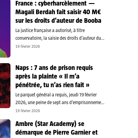
France : cyberharcèlement —
femme de 21 ans, des faits remontant à
Magali Berdah fait saisir 40 M€
septembre…
sur les droits d’auteur de Booba
La justice française a autorisé, à titre
conservatoire, la saisie des droits d’auteur du
rappeur Booba pour un montant approchant
19 février 2026
40,6 millions d’euros, a indiqué à l’AFP une
source proche du dossier le jeudi 19 février. Cette
Naps : 7 ans de prison requis
mesure vise à…
après la plainte « Il m’a
pénétrée, tu n’as rien fait »
Le parquet général a requis, jeudi 19 février
2026, une peine de sept ans d’emprisonnement
assortie d’un mandat de dépôt à effet différé
19 février 2026
contre le rappeur Naps, de son vrai nom Nabil
Ambre (Star Academy) se
Boukhobza, jugé par la cour criminelle de
démarque de Pierre Garnier et
Paris…