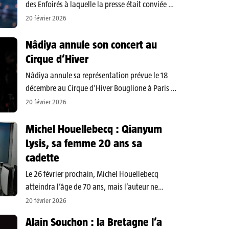
des Enfoirés à laquelle la presse était conviée à
la mi-journée, une chute spectaculaire d’Alain
20 février 2026
Chamfort sur scène a provoqué une vive
inquiétude sans mettre fin à sa participation au
Nâdiya annule son concert au
spectacle. L’artiste est…
Cirque d’Hiver
Nâdiya annule sa représentation prévue le 18
décembre au Cirque d’Hiver Bouglione à Paris :
les billets ont été remboursés et la production
20 février 2026
explique que la chanteuse souhaite repenser
son spectacle pour en proposer une version
Michel Houellebecq : Qianyum
« plus aboutie » et techniquement…
Lysis, sa femme 20 ans sa
cadette
Le 26 février prochain, Michel Houellebecq
atteindra l’âge de 70 ans, mais l’auteur ne
marque aucun signe de ralentissement : entre
20 février 2026
parutions littéraires, sorties musicales et
Alain Souchon : la Bretagne l’a
concerts imminents, les prochains mois