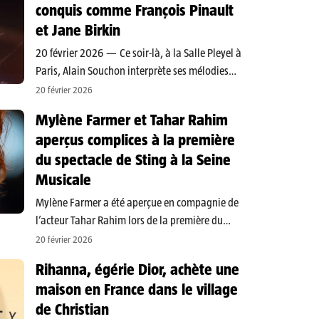
conquis comme François Pinault
s’annoncent denses pour le romancier natif de
et Jane Birkin
Saint‑Pierre (La…
20 février 2026 — Ce soir-là, à la Salle Pleyel à
Paris, Alain Souchon interprète ses mélodies
mélancoliques et ses textes ciselés devant un
20 février 2026
public fidèle, déployant des titres comme Foule
Mylène Farmer et Tahar Rahim
sentimentale. Mais derrière l’artiste parisien se
aperçus complices à la première
dessine un attachement…
du spectacle de Sting à la Seine
Musicale
Mylène Farmer a été aperçue en compagnie de
l’acteur Tahar Rahim lors de la première du
spectacle musical de Sting, The Last Ship, jeudi
20 février 2026
19 février 2026 à la Seine Musicale. Des images
Rihanna, égérie Dior, achète une
publiées sur le compte Instagram de Paris…
maison en France dans le village
de Christian