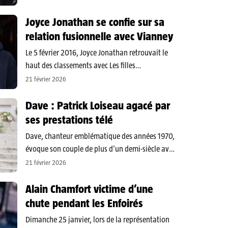
cumule déjà près d’un million de vues sur
YouTube et figure comme le morceau…
Joyce Jonathan se confie sur sa
relation fusionnelle avec Vianney
Le 5 février 2016, Joyce Jonathan retrouvait le
haut des classements avec Les filles
d’aujourd’hui, titre co-écrit, co-composé et co-
21 février 2026
interprété avec Vianney. Extrait de son troisième
album Une place pour moi, ce single a dépassé
Dave : Patrick Loiseau agacé par
les 75 000 ventes, accumule…
ses prestations télé
Dave, chanteur emblématique des années 1970,
évoque son couple de plus d’un demi-siècle avec
Patrick Loiseau et revient sur les séquelles
21 février 2026
persistantes d’un grave accident domestique
survenu en janvier 2022 : une opération en
Alain Chamfort victime d’une
urgence pour une hémorragie cérébrale, un…
chute pendant les Enfoirés
Dimanche 25 janvier, lors de la représentation