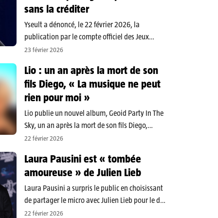
sans la créditer
Yseult a dénoncé, le 22 février 2026, la
publication par le compte officiel des Jeux
olympiques sur X d’une vidéo de sa prestation
23 février 2026
lors de la cérémonie de clôture sans la
Lio : un an après la mort de son
mentionner, déclenchant une vive polémique en
fils Diego, « La musique ne peut
ligne. La chanteuse,…
rien pour moi »
Lio publie un nouvel album, Geoid Party In The
Sky, un an après la mort de son fils Diego,
retrouvé mort le 2 mars 2025 près de l’aéroport
22 février 2026
Roissy-Charles-de-Gaulle. L’œuvre est présentée
Laura Pausini est « tombée
comme un hommage intime et central dans le…
amoureuse » de Julien Lieb
Laura Pausini a surpris le public en choisissant
de partager le micro avec Julien Lieb pour le duo
« La dernière chanson (Due Vite) », un titre qui
22 février 2026