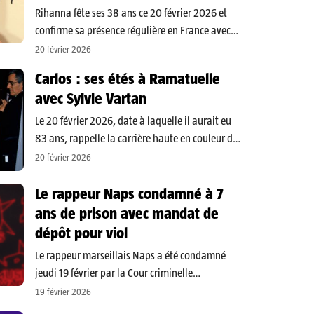
Rihanna fête ses 38 ans ce 20 février 2026 et
confirme sa présence régulière en France avec
l’achat d’une villa à Mougins, sur la Côte d’Azur.
20 février 2026
Icône mondiale de la pop, égérie de Dior et
Carlos : ses étés à Ramatuelle
entrepreneuse derrière Fenty Beauty, elle…
avec Sylvie Vartan
Le 20 février 2026, date à laquelle il aurait eu
83 ans, rappelle la carrière haute en couleur de
Carlos, né Jean-Chrysostome Dolto le 20 février
20 février 2026
1943 dans le 5e arrondissement de Paris et
décédé le 17 janvier 2008 à…
Le rappeur Naps condamné à 7
ans de prison avec mandat de
dépôt pour viol
Le rappeur marseillais Naps a été condamné
jeudi 19 février par la Cour criminelle
départementale de Paris à 7 ans de prison avec
19 février 2026
mandat de dépôt pour le viol d’une jeune