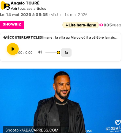
Angelo TOURÉ
Voir tous ses articles
Le 14 mai 2026 à 05:35
•
MàJ le 14 mai 2026
SHOWBIZ
↓
Lire hors-ligne
935
vues
🎧 ÉCOUTER L'ARTICLE
Slimane : la villa au Maroc où il a célébré la naissance de sa fille Esmeralda après les épreuves de santé
🔊
0:00
/
0:00
1x
Shootpix/ABACAPRESS.COM