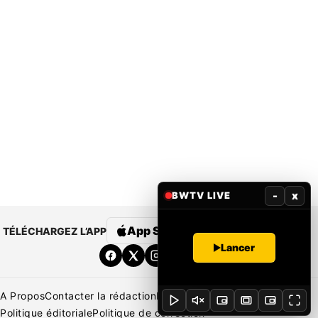
-
x
BWTV LIVE
App Store
Google Play
TÉLÉCHARGEZ L’APP
Lancer
A Propos
Contacter la rédaction
Rédaction
Mentions légales
Politique éditoriale
Politique de correction