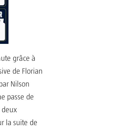
nute grâce à
sive de Florian
par Nilson
ne passe de
s deux
r la suite de