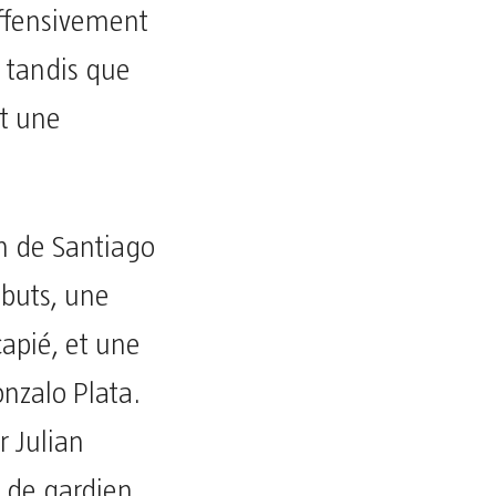
offensivement
, tandis que
nt une
on de Santiago
 buts, une
apié, et une
nzalo Plata.
r Julian
 de gardien,