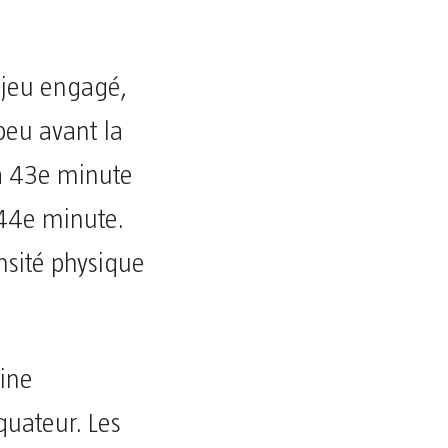
 jeu engagé,
 peu avant la
la 43e minute
 44e minute.
nsité physique
ine
uateur. Les