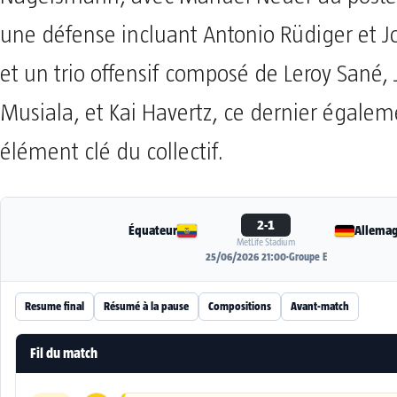
une défense incluant Antonio Rüdiger et 
et un trio offensif composé de Leroy Sané,
Musiala, et Kai Havertz, ce dernier égale
élément clé du collectif.
2-1
Équateur
Allema
MetLife Stadium
25/06/2026 21:00
·
Groupe E
Resume final
Résumé à la pause
Compositions
Avant-match
Fil du match