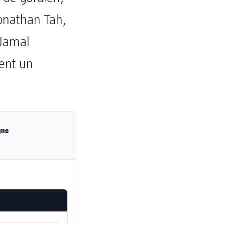
Jonathan Tah,
 Jamal
ment un
gne