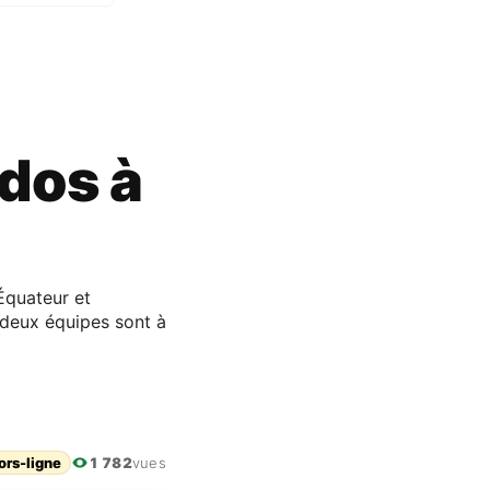
 dos à
Équateur et
s deux équipes sont à
ors-ligne
1 782
vues