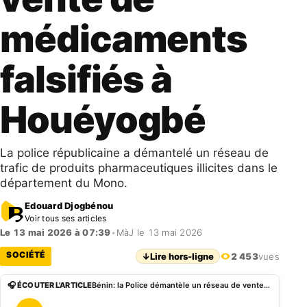
médicaments
falsifiés à
Houéyogbé
La police républicaine a démantelé un réseau de
trafic de produits pharmaceutiques illicites dans le
département du Mono.
Edouard Djogbénou
Voir tous ses articles
Le 13 mai 2026 à 07:39
•
MàJ le 13 mai 2026
SOCIÉTÉ
↓
Lire hors-ligne
2 453
vues
🎧 ÉCOUTER L'ARTICLE
Bénin: la Police démantèle un réseau de vente de médicaments falsifiés à Houéyogbé