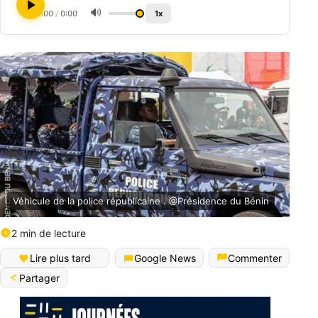
🔊
0:00
/
0:00
1x
Véhicule de la police républicaine . @Présidence du Bénin
2 min de lecture
Lire plus tard
Google News
Commenter
Partager