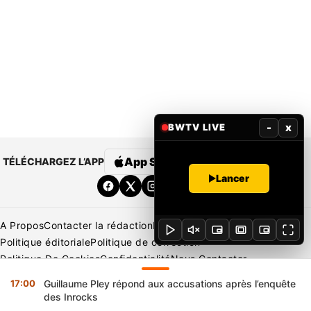
-
x
BWTV LIVE
App Store
Google Play
TÉLÉCHARGEZ L’APP
Lancer
A Propos
Contacter la rédaction
Rédaction
Mentions légales
Politique éditoriale
Politique de correction
Politique De Cookies
Confidentialité
Nous Contacter
Applications
BeNews | France
BeNews | Ivoire
17:00
Guillaume Pley répond aux accusations après l’enquête
Copyright © 2026 BENIN WEB TV | Tous Droits Réservés
des Inrocks