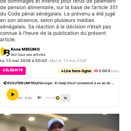
de dommages et intérêts pour refus de paiement
de pension alimentaire, sur la base de l’article 351
du Code pénal sénégalais. Le prévenu a été jugé
en son absence, selon plusieurs médias
sénégalais. Sa réaction à la décision n’était pas
connue à l’heure de la publication du présent
article.
Anna MBEUMO
Voir tous ses articles
Le 13 mai 2026 à 00:02
•
MàJ le 13 mai 2026
CÉLÉBRITÉ
↓
Lire hors-ligne
3 003
vues
🎧 ÉCOUTER L'ARTICLE
Sénégal : El Hadji Diouf condamné à un an de prison pour refus de payer la pension alimentaire de sa fille
🔊
0:00
/
0:00
1x