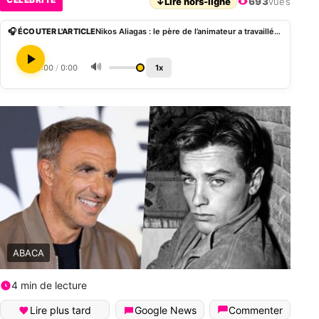
↓
Lire hors-ligne
693
vues
🎧 ÉCOUTER L'ARTICLE
Nikos Aliagas : le père de l’animateur a travaillé avec Alain Delon
🔊
0:00
/
0:00
1x
ABACA
4 min de lecture
Lire plus tard
Google News
Commenter