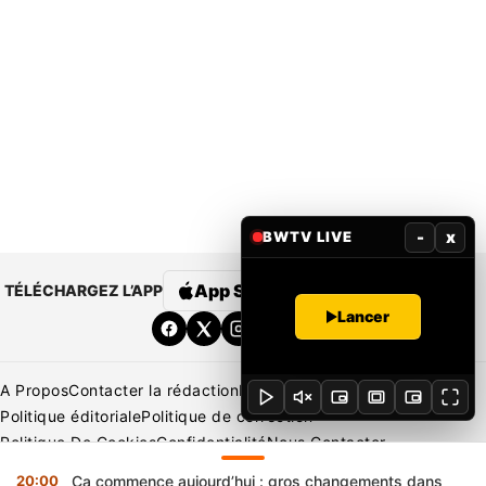
-
x
BWTV LIVE
App Store
Google Play
TÉLÉCHARGEZ L’APP
Lancer
A Propos
Contacter la rédaction
Rédaction
Mentions légales
Politique éditoriale
Politique de correction
Politique De Cookies
Confidentialité
Nous Contacter
Applications
BeNews | France
BeNews | Ivoire
20:00
Ça commence aujourd’hui : gros changements dans