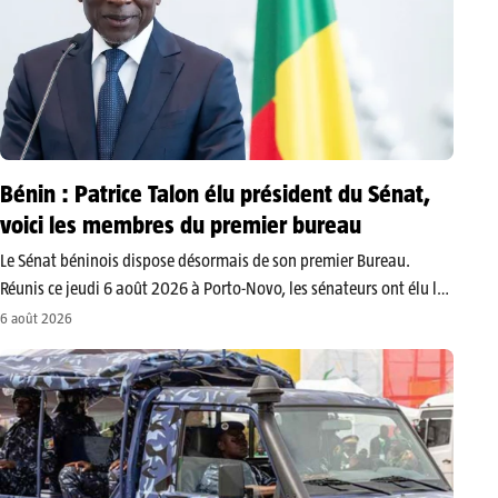
Bénin : Patrice Talon élu président du Sénat,
voici les membres du premier bureau
Le Sénat béninois dispose désormais de son premier Bureau.
Réunis ce jeudi 6 août 2026 à Porto-Novo, les sénateurs ont élu les
responsables chargés de diriger la nouvelle chambre du
6 août 2026
Parlement. Le Sénat du Bénin a officiellement mis en place…