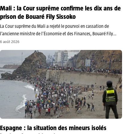
Mali : la Cour suprême confirme les dix ans de
prison de Bouaré Fily Sissoko
La Cour suprême du Mali a rejeté le pourvoi en cassation de
l’ancienne ministre de l’Économie et des Finances, Bouaré Fily
Sissoko. Condamnée à dix ans de prison dans le dossier de l’avion
6 août 2026
présidentiel et des équipements militaires acquis en…
Espagne : la situation des mineurs isolés