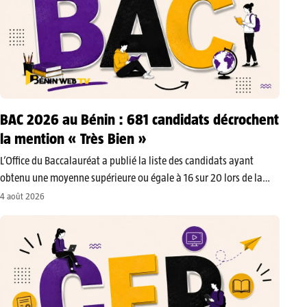
BAC 2026 au Bénin : 681 candidats décrochent
la mention « Très Bien »
L’Office du Baccalauréat a publié la liste des candidats ayant
obtenu une moyenne supérieure ou égale à 16 sur 20 lors de la
session de juin 2026. Au total, 681 nouveaux bacheliers
4 août 2026
décrochent la mention « Très Bien ». Le…