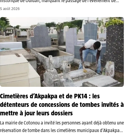
historique de Ouidah, marquant le passage de l’événement de
trois à sept jours de célébration. Face aux interrogations
5 août 2026
soulevées par cette extension, le ministre porte-parole du…
Cimetières d’Akpakpa et de PK14 : les
détenteurs de concessions de tombes invités à
mettre à jour leurs dossiers
La mairie de Cotonou a invité les personnes ayant déjà obtenu une
réservation de tombe dans les cimetières municipaux d’Akpakpa