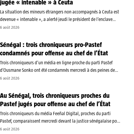
jugée « intenable » à Ceuta
La situation des mineurs étrangers non accompagnés à Ceuta est
devenue « intenable », a alerté jeudi le président de l’enclave
espagnole, Juan Jesus Vivas. Plus d’un millier de jeunes seraient
6 août 2026
encore présents dans cette ville espagnole située sur la…
Sénégal : trois chroniqueurs pro-Pastef
condamnés pour offense au chef de l’État
Trois chroniqueurs d’un média en ligne proche du parti Pastef
d’Ousmane Sonko ont été condamnés mercredi à des peines de
prison ferme par le tribunal de Dakar. Ils étaient poursuivis pour
6 août 2026
offense au chef de l’État et discours contraire aux…
Au Sénégal, trois chroniqueurs proches du
Pastef jugés pour offense au chef de l’État
Trois chroniqueurs du média Feeñal Digital, proches du parti
Pastef, comparaissent mercredi devant la justice sénégalaise pour
offense au chef de l’État et discours contraire aux bonnes mœurs.
6 août 2026