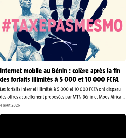
Internet mobile au Bénin : colère après la fin
des forfaits illimités à 5 000 et 10 000 FCFA
Les forfaits Internet illimités à 5 000 et 10 000 FCFA ont disparu
des offres actuellement proposées par MTN Bénin et Moov Africa
Bénin. Les abonnés doivent désormais débourser au moins 15 100
4 août 2026
FCFA pour bénéficier d’une formule mensuelle avec…