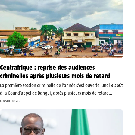
Centrafrique : reprise des audiences
criminelles après plusieurs mois de retard
La première session criminelle de l’année s’est ouverte lundi 3 août
à la Cour d’appel de Bangui, après plusieurs mois de retard
attribués par les autorités judiciaires à des difficultés financières.
6 août 2026
Prévue au premier trimestre, cette session doit examiner une…