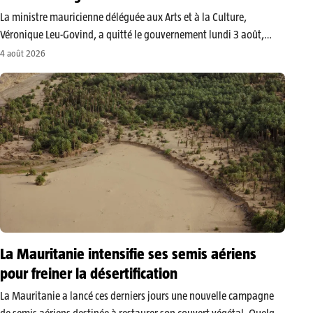
La ministre mauricienne déléguée aux Arts et à la Culture,
Véronique Leu-Govind, a quitté le gouvernement lundi 3 août,
trois jours après l’arrestation de son époux dans une affaire
4 août 2026
présumée de trafic de cannabis entre La Réunion et l’île Maurice.…
La Mauritanie intensifie ses semis aériens
pour freiner la désertification
La Mauritanie a lancé ces derniers jours une nouvelle campagne