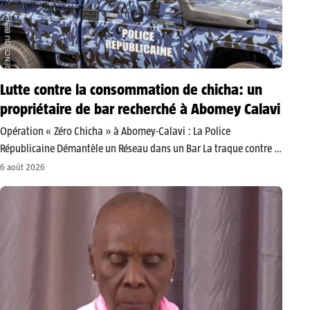
Lutte contre la consommation de chicha: un
propriétaire de bar recherché à Abomey Calavi
Opération « Zéro Chicha » à Abomey-Calavi : La Police
Républicaine Démantèle un Réseau dans un Bar ​La traque contre la
consommation de la chicha et les activités illicites se renforce dans
6 août 2026
le département de l’Atlantique. Le mardi 4 août…