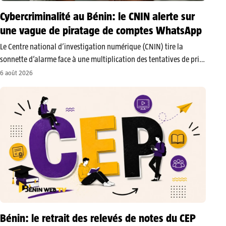
Cybercriminalité au Bénin: le CNIN alerte sur
une vague de piratage de comptes WhatsApp
Le Centre national d’investigation numérique (CNIN) tire la
sonnette d’alarme face à une multiplication des tentatives de prise
de contrôle de comptes WhatsApp au Bénin. Dans un communiqué
6 août 2026
publié sur sa page officielle, l’institution met en garde les citoyens
contre…
Bénin: le retrait des relevés de notes du CEP