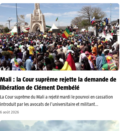
Lamignou Darou, Oustaz Thiep et Ndiaye Touba sont poursuivis
après la diffusion…
Mali : la Cour suprême rejette la demande de
libération de Clément Dembélé
La Cour suprême du Mali a rejeté mardi le pourvoi en cassation
introduit par les avocats de l’universitaire et militant
anticorruption Clément Dembélé. Détenu depuis novembre 2023,
6 août 2026
il reste incarcéré après avoir été accusé d’avoir proféré des
menaces de mort…