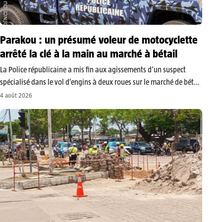
Parakou : un présumé voleur de motocyclette
arrêté la clé à la main au marché à bétail
​La Police républicaine a mis fin aux agissements d’un suspect
spécialisé dans le vol d’engins à deux roues sur le marché de bétail
. Venu spécialement de Parakou pour opérer le jour du marché,
4 août 2026
une période marquée par une forte…