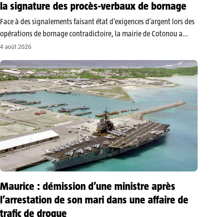
la signature des procès-verbaux de bornage
Face à des signalements faisant état d’exigences d’argent lors des
opérations de bornage contradictoire, la mairie de Cotonou a
rappelé que la signature du procès-verbal est un acte gratuit. Elle
4 août 2026
invite les populations à refuser toute demande de paiement et…
Maurice : démission d’une ministre après
l’arrestation de son mari dans une affaire de
trafic de drogue