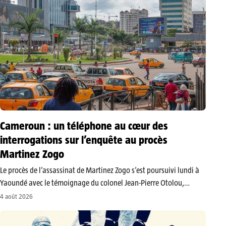
jusqu’en…
Cameroun : un téléphone au cœur des
interrogations sur l’enquête au procès
Martinez Zogo
Le procès de l’assassinat de Martinez Zogo s’est poursuivi lundi à
Yaoundé avec le témoignage du colonel Jean-Pierre Otolou,
chargé des premières investigations. L’ancien animateur radio
4 août 2026
avait été retrouvé mort près de Soa, dans la périphérie de la
capitale camerounaise,…