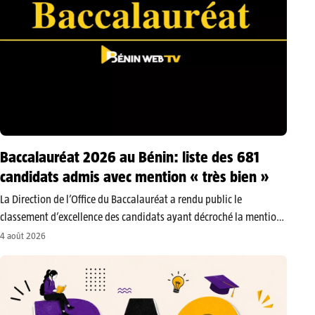
Baccalauréat 2026 au Bénin: liste des 681
candidats admis avec mention « très bien »
​La Direction de l’Office du Baccalauréat a rendu public le
classement d’excellence des candidats ayant décroché la mention
« Très Bien » pour la session de juin 2026. Cette édition se
4 août 2026
distingue par des performances remarquables, notamment dans
les filières…