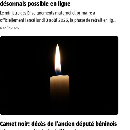
désormais possible en ligne
Le ministre des Enseignements maternel et primaire a
officiellement lancé lundi 3 août 2026, la phase de retrait en ligne
des relevés de notes du Certificat d’études primaires (CEP), session
6 août 2026
de juin 2026. ​Désormais, les parents d’élèves et les candidats…
Carnet noir: décès de l’ancien député béninois