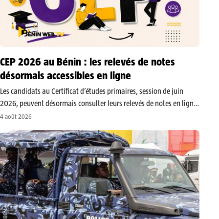
CEP 2026 au Bénin : les relevés de notes
désormais accessibles en ligne
Les candidats au Certificat d’études primaires, session de juin
2026, peuvent désormais consulter leurs relevés de notes en ligne.
Cette dématérialisation permet aux parents et aux apprenants
4 août 2026
d’accéder aux résultats détaillés sans se rendre dans les écoles ou
les services…