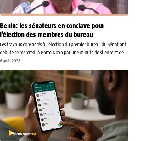
Benin: les sénateurs en conclave pour
l’élection des membres du bureau
Les travaux consacrés à l’élection du premier bureau du Sénat ont
débuté ce mercredi à Porto Novo par une minute de silence et de
recueillement. Selon Élisabeth Pognon, doyenne d’âge en second
6 août 2026
de l’institution, cette séquence visait à inviter chaque…