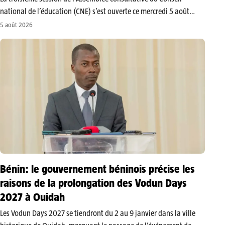
national de l’éducation (CNE) s’est ouverte ce mercredi 5 août
2026 à Cotonou. Prevus pour se dérouler sur trois jours, du 5 au 7
5 août 2026
août, les travaux réunissent 69 membres de cette…
Bénin: le gouvernement béninois précise les
raisons de la prolongation des Vodun Days
2027 à Ouidah
​Les Vodun Days 2027 se tiendront du 2 au 9 janvier dans la ville