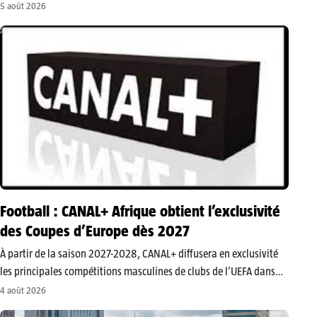
et de PK14 à faire vérifier et actualiser leur dossier. Les concernés
5 août 2026
disposent d’un délai de 60 jours pour accomplir…
Football : CANAL+ Afrique obtient l’exclusivité
des Coupes d’Europe dès 2027
À partir de la saison 2027-2028, CANAL+ diffusera en exclusivité
les principales compétitions masculines de clubs de l’UEFA dans
plus de 40 pays d’Afrique subsaharienne. L’accord porte sur la
4 août 2026
Ligue des champions, la Ligue Europa et la Ligue Conférence