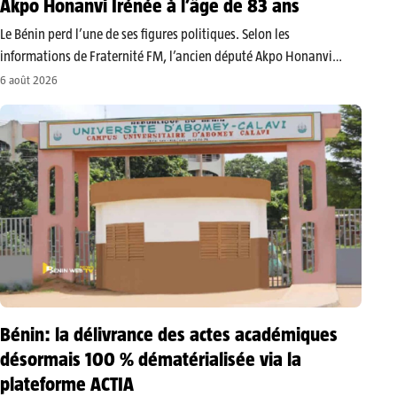
Akpo Honanvi Irénée à l’âge de 83 ans
​Le Bénin perd l’une de ses figures politiques. Selon les
informations de Fraternité FM, l’ancien député Akpo Honanvi
Irénée s’est éteint dans la nuit du samedi 1ᵉʳ août 2026, aux
6 août 2026
environs de minuit, au Centre national hospitalier et universitaire
(CNHU)…
Bénin: la délivrance des actes académiques
désormais 100 % dématérialisée via la
plateforme ACTIA