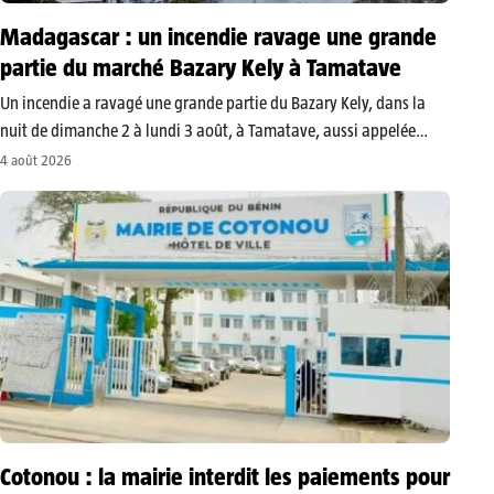
Madagascar : un incendie ravage une grande
partie du marché Bazary Kely à Tamatave
Un incendie a ravagé une grande partie du Bazary Kely, dans la
nuit de dimanche 2 à lundi 3 août, à Tamatave, aussi appelée
Toamasina, sur la côte est de Madagascar. Le sinistre a fait un
4 août 2026
mort et privé plusieurs…
Cotonou : la mairie interdit les paiements pour