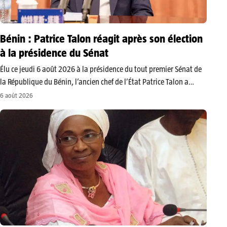
Bénin : Patrice Talon réagit après son élection
à la présidence du Sénat
Élu ce jeudi 6 août 2026 à la présidence du tout premier Sénat de
la République du Bénin, l’ancien chef de l’État Patrice Talon a
prononcé son premier discours devant les sénateurs réunis au
6 août 2026
Palais des Gouverneurs de Porto-Novo. Il…