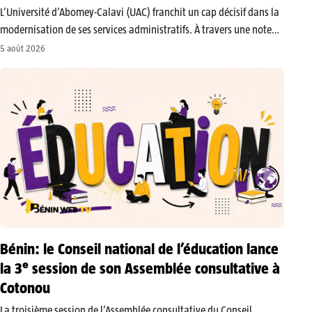
​L’Université d’Abomey-Calavi (UAC) franchit un cap décisif dans la
modernisation de ses services administratifs. À travers une note
d’information publiée le vendredi 31 juillet 2026, le vice-recteur
5 août 2026
chargé des Affaires académiques, le professeur Tahirou Djara, a
officialisé la mise en…
Bénin: le Conseil national de l’éducation lance
la 3ᵉ session de son Assemblée consultative à
Cotonou
​La troisième session de l’Assemblée consultative du Conseil