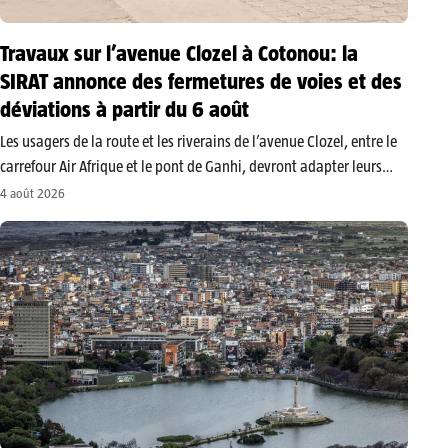
Travaux sur l’avenue Clozel à Cotonou: la
SIRAT annonce des fermetures de voies et des
déviations à partir du 6 août
​Les usagers de la route et les riverains de l’avenue Clozel, entre le
carrefour Air Afrique et le pont de Ganhi, devront adapter leurs
trajets dès le jeudi 6 août 2026. Dans un communiqué rendu
4 août 2026
public ce mardi 4 août…