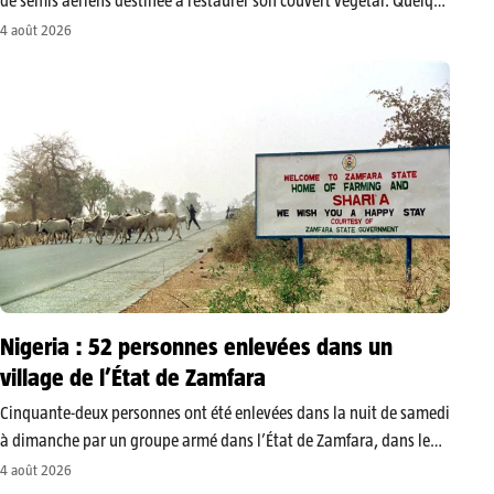
de semis aériens destinée à restaurer son couvert végétal. Quelque
trois tonnes de graines d’arbres ont été dispersées dans des zones
4 août 2026
réparties sur neuf régions du pays. Cette opération vise…
Nigeria : 52 personnes enlevées dans un
village de l’État de Zamfara
Cinquante-deux personnes ont été enlevées dans la nuit de samedi
à dimanche par un groupe armé dans l’État de Zamfara, dans le
nord-ouest du Nigeria. Cette région est particulièrement touchée
4 août 2026