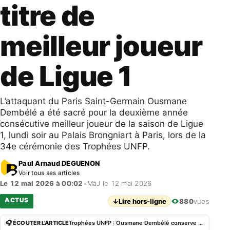
titre de
meilleur joueur
de Ligue 1
L’attaquant du Paris Saint-Germain Ousmane
Dembélé a été sacré pour la deuxième année
consécutive meilleur joueur de la saison de Ligue
1, lundi soir au Palais Brongniart à Paris, lors de la
34e cérémonie des Trophées UNFP.
Paul Arnaud DEGUENON
Voir tous ses articles
Le 12 mai 2026 à 00:02
•
MàJ le 12 mai 2026
ACTUS
↓
Lire hors-ligne
880
vues
🎧 ÉCOUTER L'ARTICLE
Trophées UNFP : Ousmane Dembélé conserve son titre de meilleur joueur de Ligue 1