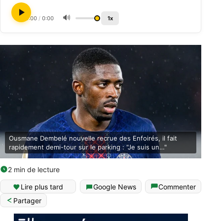
🔊
0:00
/
0:00
1x
Ousmane Dembelé nouvelle recrue des Enfoirés, il fait
rapidement demi-tour sur le parking : "Je suis un…"
2 min de lecture
Lire plus tard
Google News
Commenter
Partager