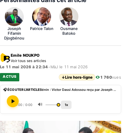
Personnalités dans cet article
Joseph
Patrice Talon
Ousmane
Fifamin
Batoko
Djogbénou
Emile NOUKPO
Voir tous ses articles
Le 11 mai 2026 à 22:34
•
MàJ le 11 mai 2026
ACTUS
↓
Lire hors-ligne
1 760
vues
🎧 ÉCOUTER L'ARTICLE
Bénin : Victor Dassi Adossou reçu par Joseph Djogbénou au Palais des gouverneurs
🔊
0:00
/
0:00
1x