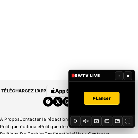
-
x
BWTV LIVE
App Store
Google Play
TÉLÉCHARGEZ L’APP
Lancer
A Propos
Contacter la rédaction
Rédaction
Mentions légales
Politique éditoriale
Politique de correction
Politique De Cookies
Confidentialité
Nous Contacter