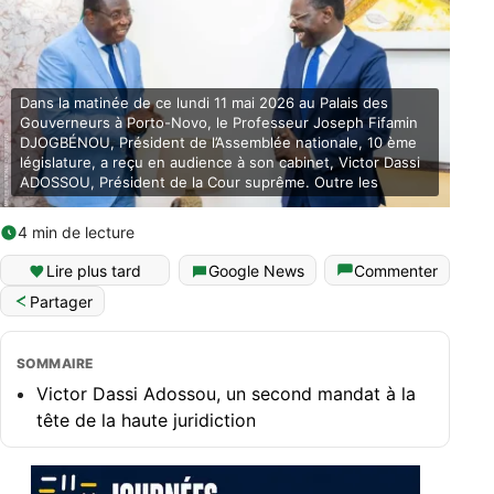
Dans la matinée de ce lundi 11 mai 2026 au Palais des
Gouverneurs à Porto-Novo, le Professeur Joseph Fifamin
DJOGBÉNOU, Président de l’Assemblée nationale, 10 ème
législature, a reçu en audience à son cabinet, Victor Dassi
ADOSSOU, Président de la Cour suprême. Outre les
4 min de lecture
Lire plus tard
Google News
Commenter
Partager
SOMMAIRE
Victor Dassi Adossou, un second mandat à la
tête de la haute juridiction