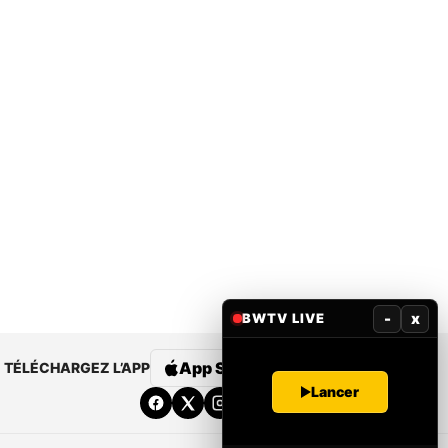
-
x
BWTV LIVE
App Store
Google Play
TÉLÉCHARGEZ L’APP
Lancer