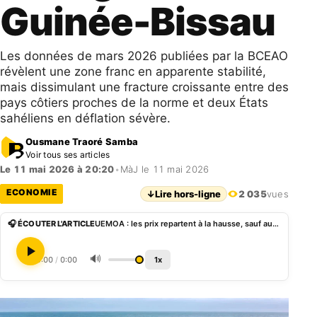
Guinée-Bissau
Les données de mars 2026 publiées par la BCEAO
révèlent une zone franc en apparente stabilité,
mais dissimulant une fracture croissante entre des
pays côtiers proches de la norme et deux États
sahéliens en déflation sévère.
Ousmane Traoré Samba
Voir tous ses articles
Le 11 mai 2026 à 20:20
•
MàJ le 11 mai 2026
ECONOMIE
↓
Lire hors-ligne
2 035
vues
🎧 ÉCOUTER L'ARTICLE
UEMOA : les prix repartent à la hausse, sauf au Niger et en Guinée-Bissau
🔊
0:00
/
0:00
1x