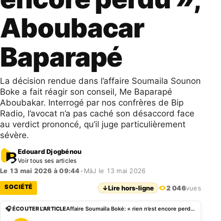
Aboubacar
Baparapé
La décision rendue dans l’affaire Soumaila Sounon
Boke a fait réagir son conseil, Me Baparapé
Aboubakar. Interrogé par nos confrères de Bip
Radio, l’avocat n’a pas caché son désaccord face
au verdict prononcé, qu’il juge particulièrement
sévère.
Edouard Djogbénou
Voir tous ses articles
Le 13 mai 2026 à 09:44
•
MàJ le 13 mai 2026
SOCIÉTÉ
↓
Lire hors-ligne
2 046
vues
🎧 ÉCOUTER L'ARTICLE
Affaire Soumaïla Boké: « rien n’est encore perdu », Aboubacar Baparapé