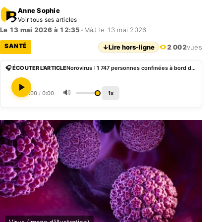
Anne Sophie
Voir tous ses articles
Le 13 mai 2026 à 12:35
•
MàJ le 13 mai 2026
SANTÉ
↓
Lire hors-ligne
2 002
vues
🎧 ÉCOUTER L'ARTICLE
Norovirus : 1 747 personnes confinées à bord d’un paquebot à Bordeaux après un décès suspect
🔊
0:00
/
0:00
1x