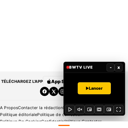
-
x
BWTV LIVE
App Store
Google Play
TÉLÉCHARGEZ L’APP
Lancer
A Propos
Contacter la rédaction
Rédaction
Mentions légales
Politique éditoriale
Politique de correction
Politique De Cookies
Confidentialité
Nous Contacter