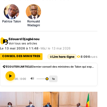
Patrice Talon
Romuald
Wadagni
Edouard Djogbénou
Voir tous ses articles
Le 13 mai 2026 à 11:48
•
MàJ le 13 mai 2026
CONSEIL DES MINISTRES
↓
Lire hors-ligne
8 096
vues
🎧 ÉCOUTER L'ARTICLE
Dernier conseil des ministres de Talon qui exprime sa gratitude aux membres de son gouvernement
🔊
0:00
/
0:00
1x