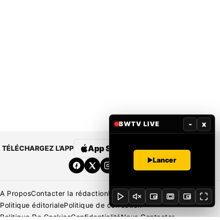
-
x
BWTV LIVE
App Store
Google Play
TÉLÉCHARGEZ L’APP
Lancer
A Propos
Contacter la rédaction
Rédaction
Mentions légales
Politique éditoriale
Politique de correction
Politique De Cookies
Confidentialité
Nous Contacter