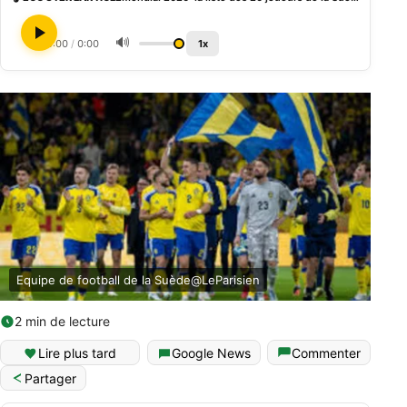
🔊
0:00
/
0:00
1x
Equipe de football de la Suède@LeParisien
2 min de lecture
Lire plus tard
Google News
Commenter
Partager