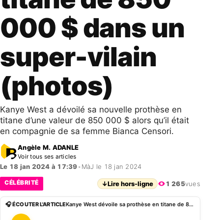
000 $ dans un
super-vilain
(photos)
Kanye West a dévoilé sa nouvelle prothèse en
titane d’une valeur de 850 000 $ alors qu’il était
en compagnie de sa femme Bianca Censori.
Angèle M. ADANLE
Voir tous ses articles
Le 18 jan 2024 à 17:39
•
MàJ le 18 jan 2024
CÉLÉBRITÉ
↓
Lire hors-ligne
1 265
vues
🎧 ÉCOUTER L'ARTICLE
Kanye West dévoile sa prothèse en titane de 850 000 $ dans un super-vilain (photos)