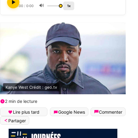
🔊
0:00
/
0:00
1x
Kanye West Crédit : geo.tv
2 min de lecture
Lire plus tard
Google News
Commenter
Partager