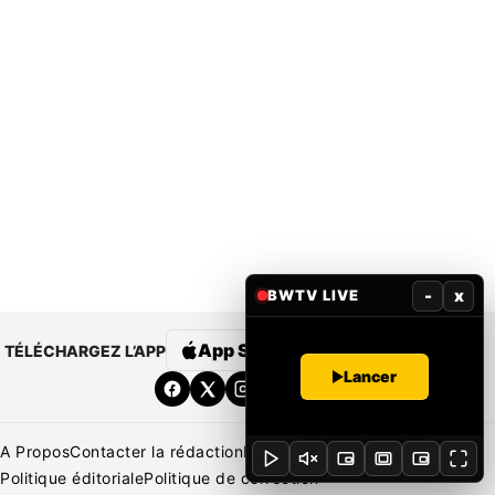
-
x
BWTV LIVE
App Store
Google Play
TÉLÉCHARGEZ L’APP
Lancer
A Propos
Contacter la rédaction
Rédaction
Mentions légales
Politique éditoriale
Politique de correction