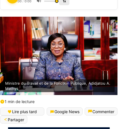
🔊
0:00
/
0:00
1x
Ministre du Travail et de la Fonction Publique, Adidjatou A.
Mathys
1 min de lecture
Lire plus tard
Google News
Commenter
Partager