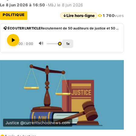
Le 8 jun 2026 à 16:50
•
MàJ le 8 jun 2026
POLITIQUE
↓
Lire hors-ligne
1 760
vues
🎧 ÉCOUTER L'ARTICLE
Recrutement de 50 auditeurs de justice et 50 greffiers : les listes provisoires disponibles
🔊
0:00
/
0:00
1x
Justice @currentschoolnews.com