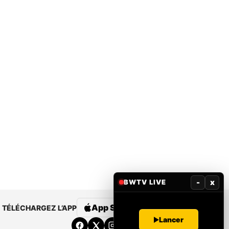
-
x
BWTV LIVE
App Store
Google Play
TÉLÉCHARGEZ L’APP
Lancer