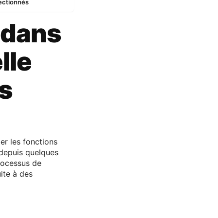
lectionnés
 dans
lle
ts
er les fonctions
 depuis quelques
processus de
ite à des