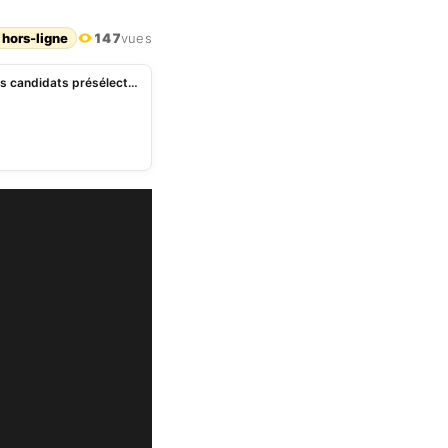
 hors-ligne
147
vues
Bénin – Fonctions dans les mairies: nouvelle liste des candidats présélectionnés