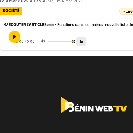
Le 4 mar 2022 à 17:34
•
MàJ le 4 mar 2022
SOCIÉTÉ
↓
Lire
🎧 ÉCOUTER L'ARTICLE
🔊
0:00
/
0:00
1x