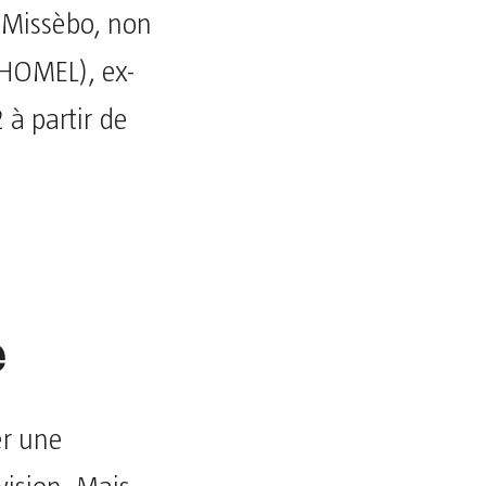
r Missèbo, non
 (HOMEL), ex-
à partir de
e
er une