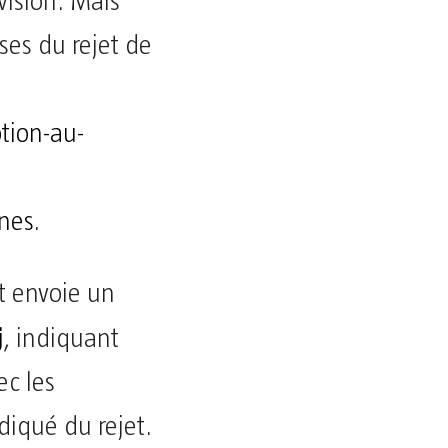
vision. Mais
uses du rejet de
ption-au-
nes
.
t envoie un
j
, indiquant
ec les
diqué du rejet.