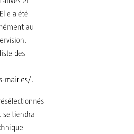
ratives et
lle a été
rmément au
ervision.
liste des
s-mairies/
.
présélectionnés
t se tiendra
echnique