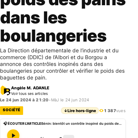
dans les
boulangeries
La Direction départementale de l’industrie et du
commerce (DDIC) de l’Albori et du Borgou a
annonce des contrôles inopinés dans des
boulangeries pour contrôler et vérifier le poids des
baguettes de pain.
Angèle M. ADANLE
Voir tous ses articles
Le 24 jun 2024 à 21:20
•
MàJ le 24 jun 2024
SOCIÉTÉ
↓
Lire hors-ligne
1 387
vues
🎧 ÉCOUTER L'ARTICLE
Bénin: bientôt un contrôle inopiné du poids des pains dans les boulangeries