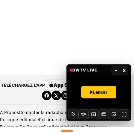
-
x
BWTV LIVE
App Store
Google Play
TÉLÉCHARGEZ L’APP
Lancer
A Propos
Contacter la rédaction
Rédaction
Mentions légales
Politique éditoriale
Politique de correction
Politique De Cookies
Confidentialité
Nous Contacter
Applications
BeNews | France
BeNews | Ivoire