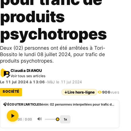
produits
psychotropes
Deux (02) personnes ont été arrêtées à Tori-
Bossito le lundi 08 juillet 2024, pour trafic de
produits psychotropes.
Claudia DIANOU
Voir tous ses articles
Le 11 jul 2024 à 13:06
•
MàJ le 11 jul 2024
SOCIÉTÉ
↓
Lire hors-ligne
906
vues
🎧 ÉCOUTER L'ARTICLE
Bénin: 02 personnes interpellées pour trafic de produits psychotropes
🔊
0:00
/
0:00
1x