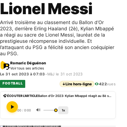
Lionel Messi
Arrivé troisième au classement du Ballon d’Or
2023, derrière Erling Haaland (2è), Kylian Mbappé
a réagi au sacre de Lionel Messi, lauréat de la
prestigieuse récompense individuelle. Et
l’attaquant du PSG a félicité son ancien coéquipier
au PSG.
Romaric Déguénon
Voir tous ses articles
Le 31 oct 2023 à 07:03
•
MàJ le 31 oct 2023
FOOTBALL
↓
Lire hors-ligne
422
vues
🎧 ÉCOUTER L'ARTICLE
Ballon d’Or 2023: Kylian Mbappé réagit au 8è sacre de Lionel Messi
🔊
0:00
/
0:00
1x
Lionel Messi et Kylian Mbappé