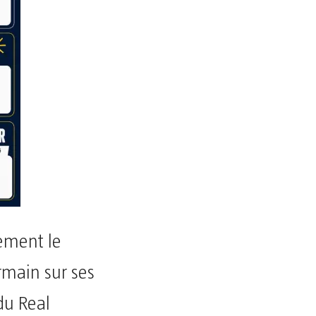
ement le
rmain sur ses
du Real