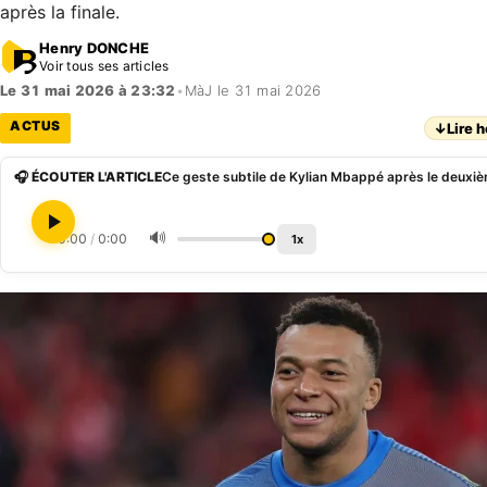
après la finale.
Henry DONCHE
Voir tous ses articles
Le 31 mai 2026 à 23:32
•
MàJ le 31 mai 2026
ACTUS
↓
Lire h
🎧 ÉCOUTER L'ARTICLE
🔊
0:00
/
0:00
1x