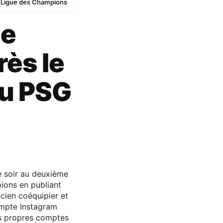
n Ligue des Champions
de
ès le
du PSG
e soir au deuxième
ions en publiant
cien coéquipier et
ompte Instagram
es propres comptes