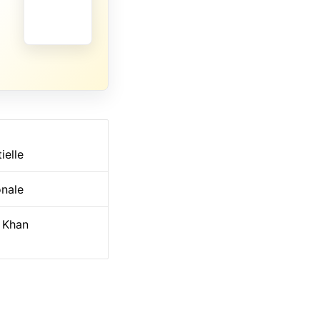
ielle
onale
m Khan