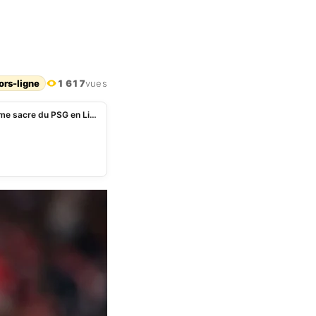
ors-ligne
1 617
vues
Ce geste subtile de Kylian Mbappé après le deuxième sacre du PSG en Ligue des Champions